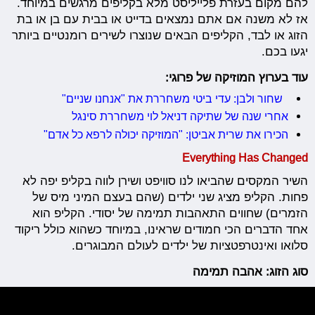
להם מקום בעזרת פלייליסט מלא בקליפים מרגשים במיוחד.
אז לא משנה אם אתם נמצאים בדייט או בבית עם בן או בת
הזוג או לבד, הקליפים הבאים שנוצרו לשירים רומנטיים ביותר
יגעו בכם.
עוד בערוץ המוזיקה של פרוגי:
שחור ולבן: עדי ביטי משחררת את "אנחנו שניים"
אחרי שנה של שתיקה דניאל לוי משחררת סינגל
הכירו את שרית אביטן: "המוזיקה יכולה לרפא כל אדם"
Everything Has Changed
השיר המקסים שהביאו לנו סוויפט ושירן לווה בקליפ יפה לא
פחות. הקליפ מציג שני ילדים (שהם בעצם המיני מיס של
הזמרים) שחווים התאהבות תמימה של יסודי. הקליפ הוא
אחד הדברים הכי חמודים שראינו, במיוחד כשהוא כולל ריקוד
סלואו ואינטרפטציות של ילדים לעולם המבוגרים.
סוג הזוג: אהבה תמימה