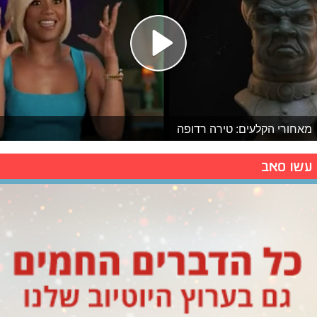
מאחורי הקלעים: טירה רדופה
עשו סאב