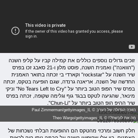
זוכים גדולים נוספים כוללים את קמילה קביו על קליפ השנה
("הוואנה") ואמנית השנה, פוסט מלון ו-21 סאבג זכו בפרס
שיר השנה על "rockstar" וקארדי בי זכתה בתואר האמנית
החדשה של השנה. אריאנה גרנדה, שגם הופיעה בטקס, זכתה
בפרס שיר הפופ הטוב ביותר על "No Tears Left to Cry" וניקי
מינאז', שהגיעה לטקס בבגד גוף וגלימה שקופה, זכתה בפרס
שיר ההיפ הופ הטוב ביותר על "Chun-Li".
הזוכה הגדולה של הערב © Paul Zimmerman/gettyimages_IL
מה את לובשת?! © Theo Wargo/gettyimages_IL
חלק חשוב ומרכזי מהטקס הם ההופעות הבלתי נשכחות של
האמנים. בין אלו שהופיעו השנה על הבמה ניתן היה לראות