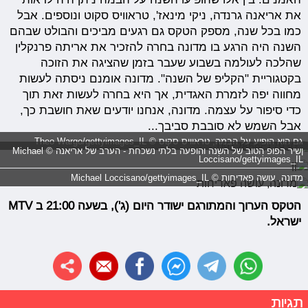
את אריאנה גרנדה, ניקי מינאז', טראוויס סקוט ונוספים. אבל
כמו בכל שנה, מספק הטקס גם רגעים מביכים והבולט שבהם
השנה היה הרגע בו מדונה בחרה להזכיר את אריתה פרנקלין
שהלכה לעולמה בשבוע שעבר בזמן שהציגה את הזוכה
בקטגוריית "הקליפ של השנה". מדונה אומנם ניסתה לעשות
מחווה יפה לזמרת האגדית, אך היא בחרה לעשות זאת תוך
כדי סיפור על עצמה. מדונה, אנחנו יודעים שאת חושבת כך,
אבל השמש לא סובבת סביבך...
גם הוא הופיע על הבמה, טראוויס סקוס © Theo Wargo/gettyimages_IL
ןשיר הפופ הטוב של השנה והופעה בלתי נשכחת - הערב של אריאנה © Michael
Loccisano/gettyimages_IL
מדונה, עושה פאדיחות © Michael Loccisano/gettyimages_IL
הטקס הערוך והמתורגם ישודר היום (ג'), בשעה 21:00 ב MTV
ישראל.
תגיות