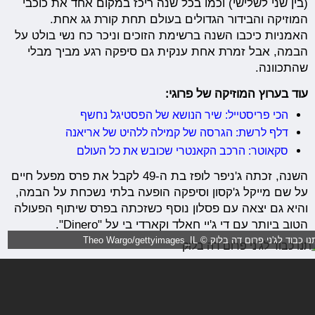
(בין שני לשלישי) וכמו בכל שנה ריכז במקום אחד את כוכבי
המוזיקה והבידור הגדולים בעולם תחת קורת גג אחת.
האמניות כיכבו השנה ברשימת הזוכים וניכר כח נשי בולט על
הבמה, אבל זמרת אחת ענקית גם סיפקה רגע מביך מבלי
שהתכוונה.
עוד בערוץ המוזיקה של פרוגי:
הכי פריסטייל: שיר הנושא של הפסטיגל נחשף
דלף לרשת: הגרסה של קמילה ללהיט של אריאנה
סקאוטר: הרכב הקאנטרי שכובש את כל העולם
השנה, זכתה ג'ניפר לופז בת ה-49 לקבל את פרס מפעל חיים
על שם מייקל ג'קסון וסיפקה הופעה בלתי נשכחת על הבמה,
והיא גם יצאה עם פסלון נוסף כשזכתה בפרס שיתוף הפעולה
הטוב ביותר עם די ג'יי חאלד וקארדי בי על "Dinero".
ו כבוד לג'ני פרום דה בלוק © Theo Wargo/gettyimages_IL