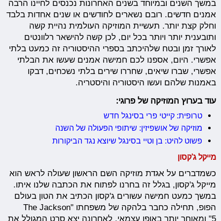
במשך השנים ובמיוחד בשנים האחרונות נכנסים לחיינו הרבה
אמנים חדשים. רובם נשארים לחודשים או שנים אחדות בלבד
וחלק קצת יותר. תעשיית המוזיקה העולמית נהיית קשה
ותובענית יותר ויותר בכל יום, לכן קשה להישאר רלוונטים
לאורך זמן ובטח שלהיכתב בספרי ההיסטוריה זה כמעט בלתי
אפשרי. היום, אספנו לכם חמישה אמנים שעשו את הבלתי
אפשרי, שברו שיאים, שחררו שירים בלתי נשכחים, דבקו
באמנות שלהם ועשו היסטוריה והיסטריה.
עוד בערוץ המוזיקה של פרוגי:
טרופית: קייטי פרי בסינגל חדש
מוזיקה של אושפיזין: שיתופי הפעולה של השנה
פשוט להיט: בן וטיי בסינגל שיוצא נגד הביקורות
מייקל ג'קסון
כשמדברים על אגדת מוזיקה השם הראשון שעולה לראש הוא
מייקל ג'קסון, בגלל זה בחרנו לפתוח את הכתבה שלנו איתו.
במשך כמעט חמישה עשורים ג'קסון הכתיב את הטון בעולם
הפופ, תחילה כחבר בלהקה של משפחתו "The Jackson
5" ומאוחר יותר באופן עצמאי. לאחרונה יצא סרט המגולל את