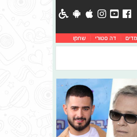
מדים
דה סטורי
שחקו