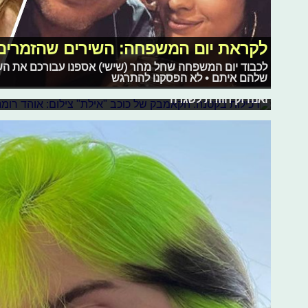
לקראת יום המשפחה: השירים שהזמרים
לכבוד יום המשפחה שחל מחר (שישי) אספנו עבורכם את הש
רכילות בקטנה: הקאמבק של כוכב "אילת
שלהם איתם • לא הפסקנו להתרגש
השבוע ב"רכילות הקטנה": סיפור השוד של קרדשיאן מזווית א
ואנה זק חוזרת לשגרה