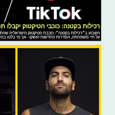
רכילות בקטנה: כוכבי הטיקטוק יקבלו ת
השבוע ב״רכילות בקטנה״: כוכבת הטיקטוק הישראלית שהת
על חיי משפחתה, הסדרות החדשות הושקו - אך מי בלטו בחסרונם? וגם: BTS בשיתו