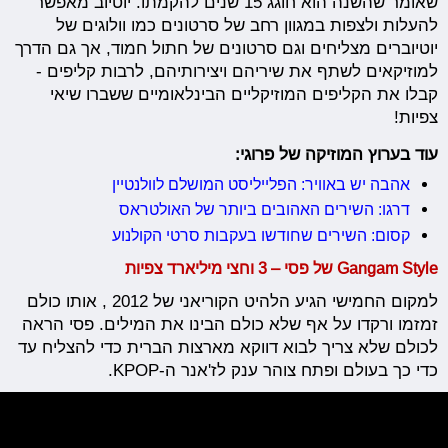
שאומר שהשנה הוא חוגג 15 שנים להקמתו. יוטיוב מאפשר
להעלות ולצפות במגוון רחב של סרטונים כמו וולוגים של
יוטיוברים מצליחים וגם סרטונים של חתול חמוד, אך גם הדרך
למוזיקאים לשתף את שיריהם ויצירותיהם, לרבות קליפים -
קבלו את הקליפים המוזיקליים הבינלאומיים ששברו שיאי
צפיות!
עוד בערוץ המוזיקה של פרוגי:
אהבה יש באוויר: הפלייליסט המושלם לוולנטיין
דרגו: השירים האהובים ביותר של האולטראס
קסום: השירים שחודשו בעקבות סרטי הקולנוע
Gangam Style של פסי – 3 וחצי מיליארד צפיות
למקום החמישי הגיע הלהיט הקוריאני של 2012 , אותו כולם
זמזמו ורקדו על אף שלא כולם הבינו את המילים. פסי הראה
לכולם שלא צריך לבוא דווקא מארצות הברית כדי להצליח עד
כדי כך בעולם ופתח צוהר ענק לז'אנר ה-KPOP.