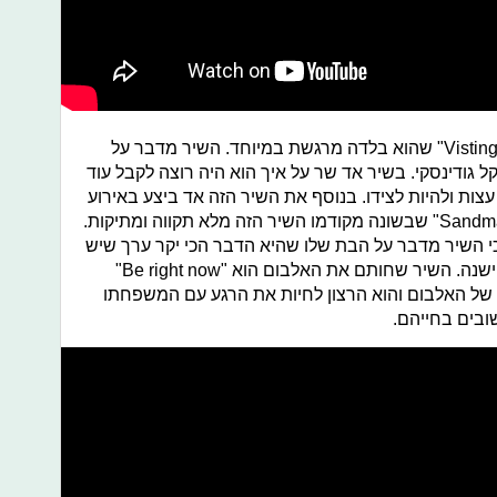
השיר שמגיע מיד אחרי זה הוא "Visting hours" שהוא בלדה מרגשת במיוחד. השיר מדבר על
ל גודינסקי. בשיר אד שר על איך הוא היה רוצה לקבל עוד
 עצות ולהיות לצידו. בנוסף את השיר הזה אד ביצע באירוע
אזכרה למייקל. אחר כך מגיע השיר "Sandman" שבשונה מקודמו השיר הזה מלא תקווה ומתיקות.
כי השיר מדבר על הבת שלו שהיא הדבר הכי יקר ערך שיש
לו ושאין דבר טהור יותר מלראות אותה ישנה. השיר שחותם את האלבום הוא "Be right now"
של האלבום והוא הרצון לחיות את הרגע עם המשפחתו
ובים בחייהם.