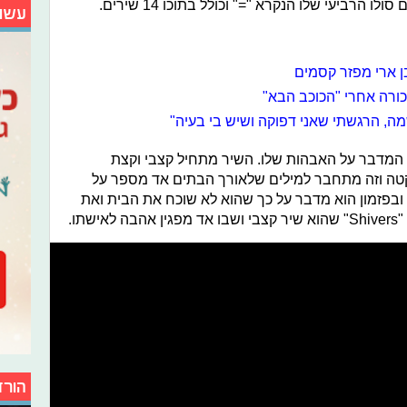
רביעי שלו הנקרא "=" וכולל בתוכו 14 שירים.
עשו
 בן ארי מפזר קסמים
כורה אחרי "הכוכב הבא"
ה, הרגשתי שאני דפוקה ושיש בי בעיה"
יר הפותח את האלבום הוא "Tides" המדבר על האבהות שלו. השיר מתחיל קצבי וקצת
שקטה וזה מתחבר למילים שלאורך הבתים אד מספר על
ובפזמון הוא מדבר על כך שהוא לא שוכח את הבית ואת
תו.
הורד