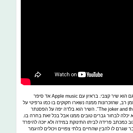
השיר הבא הוא "Overpass gravity" שגם הוא שיר קצבי. בראיון עם Apple music אד סיפר
 רב, שהזכרונות ממנה נשארו חקוקים בו כמו גרפיטי על
קיר. מיד אחר כך מגיע השיר "The joker and the queen". השיר הוא בלדה יפה על הפסנתר
כלה לבחור גברים טובים ממנו אבל בכל זאת בחרה בו.
ב כמכתב פרידה לביתו התינוקת במידה ולא יזכה להיפרד
שגרם לו להבין שהחיים בלתי צפויים ויכולים להיגמר