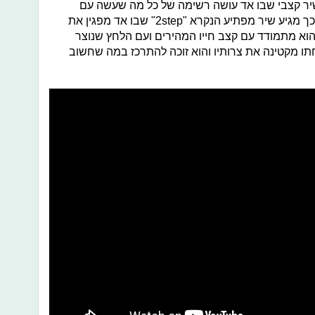
. אחר כך מגיע השיר "Collide" שיר קצבי שבו אד עושה רשימה של כל מה שעשה עם
אישתו והחוויות שהם עברו ביחד. אחר כך מגיע שיר מפתיע הנקרא "2step" שבו אד מפגין את
הוא מתמודד עם קצב חייו המהירים ועם הלחץ שנוצר
 מקטינה את צרותיו והוא זוכה להתרכז במה שחשוב