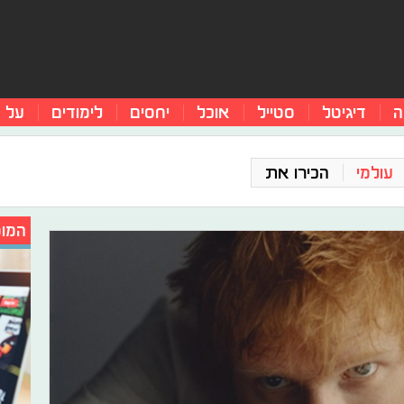
ה
דיגיטל
סטייל
אוכל
יחסים
לימודים
על 
עולמי
הכירו את
המומ