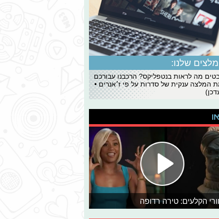
לצים שלנו:
ים מה לראות בנטפליקס? הרכבנו עבורכם
 המלצה ענקית של סדרות על פי ז׳אנרים •
כן)
או
רי הקלעים: טירה רדופה