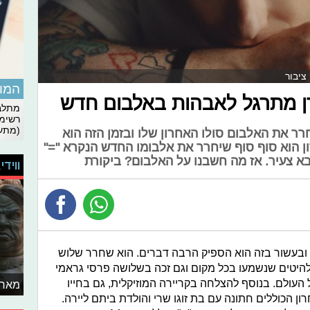
ציבור
המומ
רן מתרגל לאבהות באלבום חדש
מתלבט
רשימת
(מתעד
ר את האלבום סולו האחרון שלו ובזמן הזה הוא
 הוא סוף סוף שיחרר את אלבומו החדש הנקרא "="
א צעיר. אז מה חשבנו על האלבום? ביקורת
ווידי
ו ובעשור בזה הוא הספיק הרבה דברים. הוא שחרר שלוש
להיטים שנשמעו בכל מקום וגם זכה בשלושה פרסי גראמי
העולם. בנוסף להצלחה בקריירה המוזיקלית, גם בחייו
מאחו
ן הכוללים חתונה עם בת זוגו שרי והולדת ביתם ליירה.