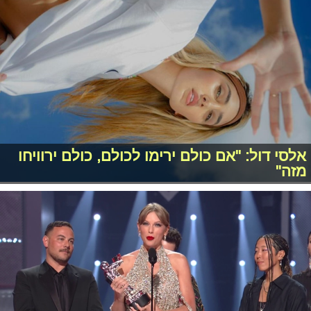
אלסי דול: "אם כולם ירימו לכולם, כולם ירוויחו
מזה"