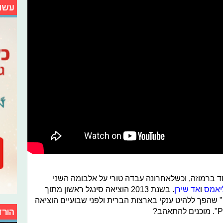
עשו
ר אלבום אחד ברמוזה, וכשלאחרונה עבדה טורי על אלבומה השני
ליאמס
ו
אד שירן
. בשנת 2013 הוציאה סינגל ראשון מתוך
האלבום החדש הנקרא "Dear No One" שהפך ללהיט ענקי בארצות הברית ולפני שבועיים הוציאה
הורד