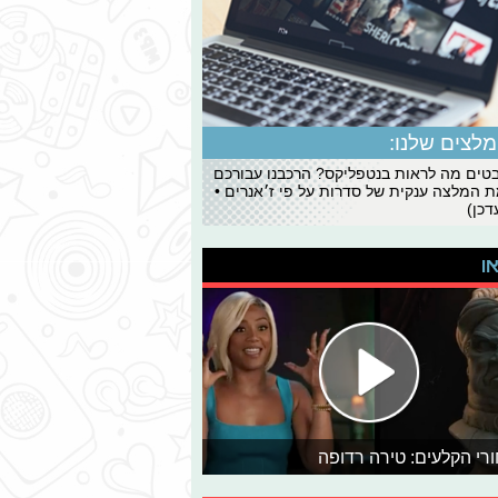
לצים שלנו:
ים מה לראות בנטפליקס? הרכבנו עבורכם
 המלצה ענקית של סדרות על פי ז׳אנרים •
כן)
או
רי הקלעים: טירה רדופה