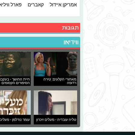
אמריקן איידול
קאברים
פארל ווילי
תגובות
ווידיאו
מאחורי הקלעים: טירה
חיית החושך - בעקבו
רדופה
הסיפורים הקסומים
טליה עובדיה - מעלים זיכרון
עומר נודלמן - מעלים 