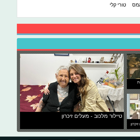
אמס
טורי קלי
ת
טיילור מלכוב - מעלים זיכרון
זיכרון