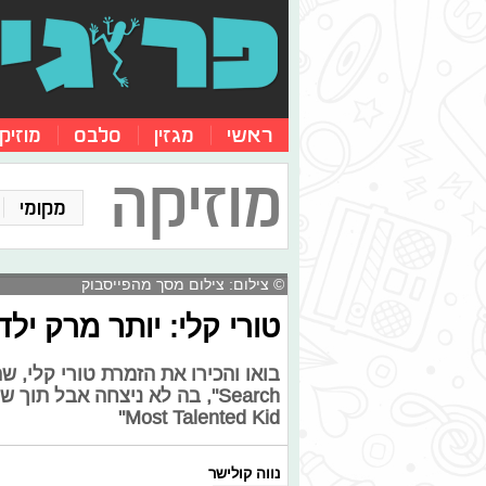
ראשי
מגזין
סלבס
מוזיק
מוזיקה
מקומי
© צילום: צילום מסך מהפייסבוק
טורי קלי: יותר מרק ילד
Most Talented Kid"
נווה קולישר