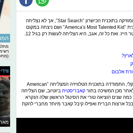
התחילה את דרכה בתעשיית המוזיקה בתוכנית הכישרון "Star Search", אך לא נצליחה
לזכות. לאחר שנה הצליחה להכנס לתכנית "America's Most Talented Kid" ושם ניצחה במקום
יז. ואת כל זה, אגב, היא הצליחה לעשות רק בגיל 12.
המומ
מתלבט
רשימת
ארץ?
(מתעד
ווידי
טורי, ששמה האמתי הוא ויקטוריה לורן קלי, התמודדה בתוכנית הטלוויזיה המצליחה "American
קאבריסטית
ביוטיוב, שם הצליחה
ר כמה שנים הוציאה טורי את הסינגל הראשון שלה הנקרא
היט ענקי בכל ארצות הברית ואפילו קיבל קאבר מיוחד מחברי להקת
מאחו