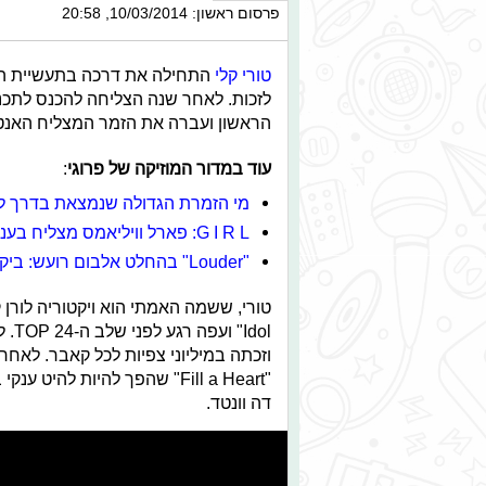
פרסום ראשון: 10/03/2014, 20:58
טורי קלי
הראשון ועברה את הזמר המצליח האנטר הי
עוד במדור המוזיקה של פרוגי
:
מי הזמרת הגדולה שנמצאת בדרך ל
G I R L: פארל וויליאמס מצליח בענק
"Louder" בהחלט אלבום רועש: ביקורת אלבום
Idol" ועפה רגע לפני שלב ה-TOP 24. לאחר מכן המשיכה בתור
וזכתה במיליוני צפיות לכל קאבר. לאח
"Fill a Heart" שהפך להיות ל
דה וונטד.