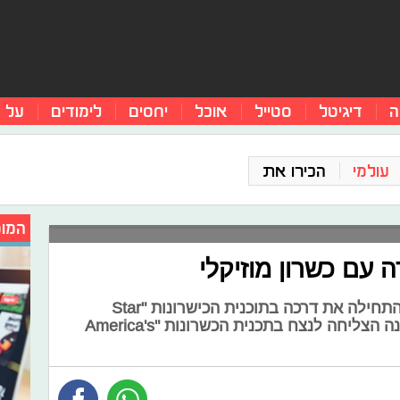
ה
דיגיטל
סטייל
אוכל
יחסים
לימודים
על 
עולמי
הכירו את
המומ
ה עם כשרון מוזיקלי
בואו והכירו את הזמרת טורי קלי, שהתחילה את דרכה בתוכנית הכישרונות "Star
Search", בה לא ניצחה אבל תוך שנה הצליחה לנצח בתכנית הכשרונות "America's