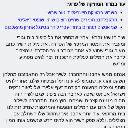
עוד במדור המוזיקה של פרוגי
:
השבוע במוזיקה הישראלית: טור שבועי
התקבלתם: הזמרים שהיינו רוצים שיהיו שופטי ריאליטי
שני אנשים תפורים ביחד: עברי לידר בסינגל אחרון מהאלבום
שיר הנושא נקרא "אחי" שמספר את כל סיפור בית זגורי
ומעביר את המסר המרכזי של הסדרה. את מילות השיר כתב
מאור זגורי שהוא לא אחר מכותב ויוצר הסדרה, שמצליח
לחבר את המילים לעלילת התוכנית ויצר להיט מפתיע
ומרגש.
אנחנו ממש אהבנו והתחברנו לשיר אבל רק התאכזבנו מהלחן
השקט והרגוע, שממש לא עונה על הציפיות שלנו. אחרי להיט
סוחף ומצליח מהעונה הקודמת "עף אלייך" של ליאור נרקיס
וישראל אטיאס שזכה לאהבה רבה ציפינו שגם לשיר הזה
תהיה מנגינה קצבית ושמחה. חוץ מזה, התחברנו לשילוב
הקול של אדם עם המילים הנוגעות והמרגשות שמזכירות לנו
בית מרוקאי ועוד יותר אהבנו איך שהקול שלו השתלב עם
הצלילים. וללא ספק השיר הוא להיט חדש שנשמע אותו המון
בזמן הקרוב.