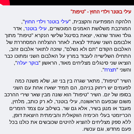
עילי בוטנר וילדי החוץ - "טיפות"
הלהקה המפתיעה והקצבית, "
עילי בוטנר וילדי החוץ
",
המורכבת משלושת האמנים המוכשרים,
עילי בוטנר
, אדר
גולד ואוהד שרגאי, יוצאת בסינגל שלישי הנקרא "טיפות" מתוך
אלבומם השני שעתיד לצאת. לאחר ההצלחה המסחררת של
האלבום הקודם "תם ולא נשלם", שזכה לתואר אלבום זהב,
התחילו השלישייה לעבוד במרץ על האלבום השני ומתוכו כבר
הוציאו שני סינגלים מצליחים מאוד, הראשון "
בוקר יעלה
",
והשני "
תצרח
".
השיר "טיפות", מתאר שגרה בין בני זוג, שלא משנה כמה
לפעמים יש ריחוק בניהם, הם תמיד ישארו אחת עם השני
בסופו של יום. השיר "טיפות" הוא שונה מבין שאר שירי ההרכב
משום שבפעם הראשונה, עילי בוטנר, לא רק כותב, מלחין,
מעבד או מנגן בשיר, אלא גם שר. בשילוב עם צמד הזמרים
הכריזמטי בעלי הכימיה הווקאלית והבימתית היוצאת דופן,
ללא ספק מצליחים להוציא להיטים שכובשים את כולנו בכל
פעם מחדש, וגם עכשיו.