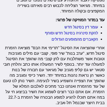
מפסיקה לעבוד ולהפתיע עם סינגלים ממכרים וטובים
במיוחד. מגיאור הצליחה לכבוש רבים מאיתנו בשיריה
המקפיצים ובקולה המיוחד.
עוד במדור המוזיקה של פרוגי:
עומר דץ בסינגל חדש
להקת סינרגיה בסינגל חדש וסוחף
הקאברים מהמופעים הגדולים
אחרי שהוציאה את הסינגל "תרימי את הבס" מוציאה הזמרת
סינגל חדש, "ערב בנות" שיר פופי, קצבי עם מילים מגניבות
וטובות אשר משתלבות עם לחן קצבי מה שהופך את הסינגל
למעולה עוד יותר. בנוסף לשיר המעולה אותו כתב והלחין חובי
סטאר יש גם קליפ מגניב של מגיאור עם חבורה של בנות
כאשר הן נראות נהנות במיוחד יחד. השיר כייפי ומגניב מה
שהופך את הצפייה והשמיע בשיר לנעימה. השיר נותן לנו טעם
של עוד מהזמרת ואנחנו כבר מחכים לאלבום המלא של
הזמרת. אם אתם כבר רוצים לשמוע את השיר בביצוע חי על
במה אתם תוכלו להגיע למופע הבכורה של הזמרת ב-22.7
בבית היוצר שבנמל תל-אביב.