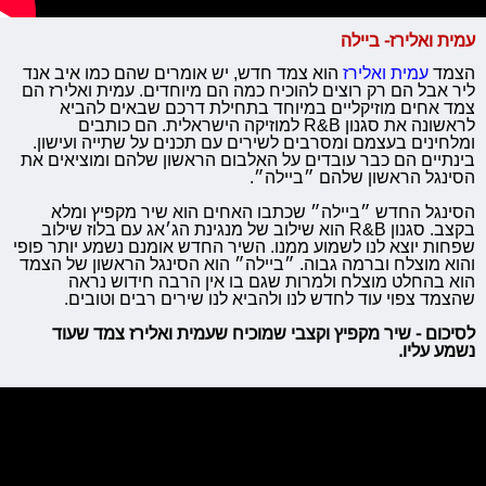
עמית ואלירז- ביילה
הצמד
עמית ואלירז
הוא צמד חדש, יש אומרים שהם כמו איב אנד
ליר אבל הם רק רוצים להוכיח כמה הם מיוחדים. עמית ואלירז הם
צמד אחים מוזיקליים במיוחד בתחילת דרכם שבאים להביא
לראשונה את סגנון R&B למוזיקה הישראלית. הם כותבים
ומלחינים בעצמם ומסרבים לשירים עם תכנים על שתייה ועישון.
בינתיים הם כבר עובדים על האלבום הראשון שלהם ומוציאים את
הסינגל הראשון שלהם ״ביילה״.
הסינגל החדש ״ביילה״ שכתבו האחים הוא שיר מקפיץ ומלא
בקצב. סגנון R&B הוא שילוב של מנגינת הג׳אג עם בלוז שילוב
שפחות יוצא לנו לשמוע ממנו. השיר החדש אומנם נשמע יותר פופי
והוא מוצלח וברמה גבוה. ״ביילה״ הוא הסינגל הראשון של הצמד
הוא בהחלט מוצלח ולמרות שגם בו אין הרבה חידוש נראה
שהצמד צפוי עוד לחדש לנו ולהביא לנו שירים רבים וטובים.
לסיכום - שיר מקפיץ וקצבי שמוכיח שעמית ואלירז צמד שעוד
נשמע עליו.