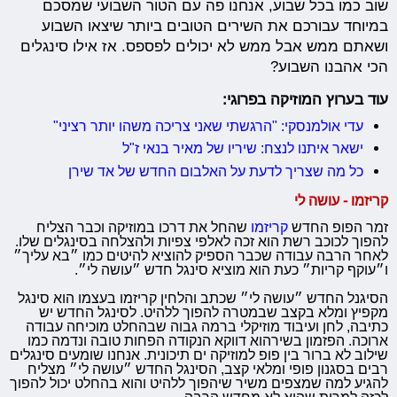
שוב כמו בכל שבוע, אנחנו פה עם הטור השבועי שמסכם
במיוחד עבורכם את השירים הטובים ביותר שיצאו השבוע
ושאתם ממש אבל ממש לא יכולים לפספס. אז אילו סינגלים
הכי אהבנו השבוע?
עוד בערוץ המוזיקה בפרוגי:
עדי אולמנסקי: "הרגשתי שאני צריכה משהו יותר רציני"
ישאר איתנו לנצח: שיריו של מאיר בנאי ז"ל
כל מה שצריך לדעת על האלבום החדש של אד שירן
קריזמו - עושה לי
זמר הפופ החדש
קריזמו
שהחל את דרכו במוזיקה וכבר הצליח
להפוך לכוכב רשת הוא זכה לאלפי צפיות ולהצלחה בסינגלים שלו.
לאחר הרבה עבודה שכבר הספיק להוציא להיטים כמו ״בא עליך״
ו״עוקף קריות״ כעת הוא מוציא סינגל חדש ״עושה לי״.
הסיגנל החדש ״עושה לי״ שכתב והלחין קריזמו בעצמו הוא סינגל
מקפיץ ומלא בקצב שבמטרה להפוך ללהיט. לסינגל החדש יש
כתיבה, לחן ועיבוד מוזיקלי ברמה גבוה שבהחלט מוכיחה עבודה
ארוכה. הפזמון בשירהוא דווקא הנקודה הפחות טובה ונדמה כמו
שילוב לא ברור בין פופ למוזיקה ים תיכונית. אנחנו שומעים סינגלים
רבים בסגנון פופי ומלאי קצב, הסינגל החדש ״עושה לי״ מצליח
להגיע למה שמצפים משיר שיהפוך ללהיט והוא בהחלט יכול להפוך
לכזה למרות שהוא לא מחדש הרבה.