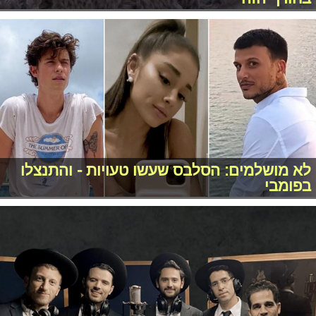
לא מושלמים: הסלבס שעשו טעויות - והתנצלו
בפומבי