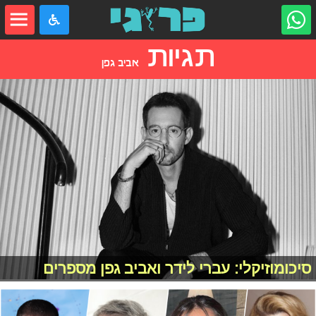
תגיות
אביב גפן
סיכומוזיקלי: עברי לידר ואביב גפן מספרים