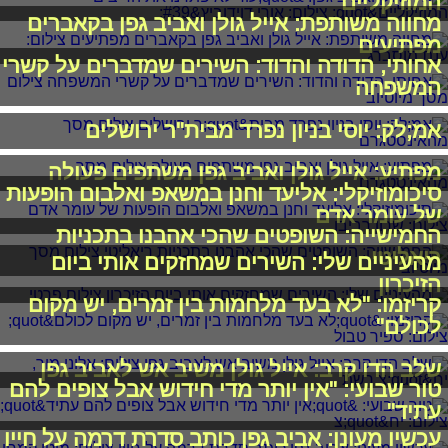
המוזיקליים"
מחווה משותפת: אייל גולן ואביב גפן בקאברים
מפתיעים
אחותי, הדודה והדוד: השירים שמדברים על קשרי
המשפחה
אמ;לק: יוסי בניון נפרד מבית"ר ירושלים
מפתיע: אייל גולן ואביב גפן משתפים פעולה
סיכומוזיקלי: אליעד וחנן במשאפ ואלבום הופעות
של עומר אדם
החמישייה: השופטים שהכי אהבנו בתכניות
ריאליטי
מהעיניים שלי: השירים שמחזקים אותי ביום
הזיכרון
קריזמו: "לא בעד מלחמות בין זמרים, יש מקום
לכולם"
שלב הדו קרב: אייל גולן משיב אש לאביב גפן
טור שבועי: "אין יותר מדי חידוש אבל צופים להם
עתיד"
עכשיו מעונן: אביב גפן כותב סדרת דרמה על חייו