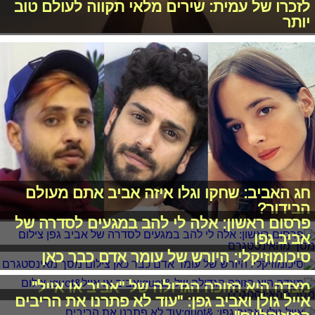
לזכרו של עמית: שירים מלאי תקווה לעולם טוב
יותר
חג האביב: שחקו וגלו איזה אביב אתם מעולם
הבידור?
פרסום ראשון: אלה לי להב במגעים לסדרה של
אביב גפן
סיכומוזיקלי: היורש של עומר אדם כבר כאן
מצדה היא הזוכה הגדולה של "אביב או אייל"
אייל גולן ואביב גפן: "עוד לא פתרנו את הריבים