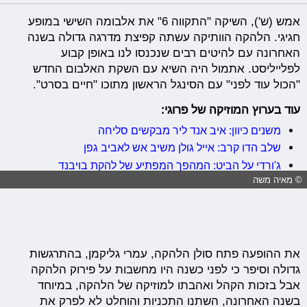
אמש (ש'), השיקה "התקווה 6" את אלבומה השישי במופע
חגיגי. הלהקה הוותיקה עשתה קפיצת מדרגה גדולה בשנה
האחרונה עם להיטים רבים שנכנסו לנו באופן קבוע
לפלייליסט. אתמול היה השיא עם השקת האלבום החדש
"הכול עוד לפני" עם הסינגל הראשון מתוכו "חיים בסרט".
עוד בערוץ המוזיקה של פרוגי:
משנים כיוון: איב אנד ליר מבקשים סליחה
שלב הדו קרב: אייל גולן משיב אש לאביב גפן
ג'ורדי על הביט: המהפך המפתיע של להקת בויבנד
© מאיה משה
את ההופעה פתח סולן הלהקה, עמרי גליקמן, בהתרגשות
גדולה וסיפר כי לפני כשנה היו מחשבות על פירוק הלהקה
אבל בזכות הקהל ואהבתו למוזיקה של הלהקה, במיוחד
בשנה האחרונה, השתנו התכניות והוחלט לא לפרק את