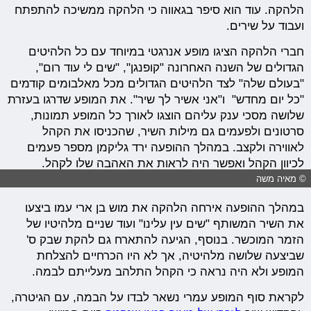
הלהקה. עוד הוא סיפר בגאווה כי הלהקה ממשיכה להתפתח
ועבוד על שירים.
חברי הלהקה הציגו מופע אנרגטי במיוחד עם כל הלהיטים
הגדולים של השנה האחרונה "קופנגן", "שים לי עוד רום",
"בעולם שלה" לצד הלהיטים הגדולים מכל מאלבומים קודמים
"כל יום מחדש" ו"אני אשיר לך שיר". את המופע שדרגו בעזרת
שלושה מסכי ענק עליהם הוצגו לאורך כל המופע תמונות,
סרטונים ולפעמים גם מילות השיר, שהכניסו את הקהל
לאווירה ולקצב. במהלך ההופעה ירד גליקמן מספר פעמים
לכיוון הקהל ואפשר היה לראות את האהבה שלו לקהל.
© מאיה משה
במהלך ההופעה אירחה הלהקה את מוש בן ארי עמו ביצעו
את השיר המשותף "שים עין עלינו" ועוד שניים מלהיטיו של
הזמר המוכשר. בנוסף, הגיעה להתארח גם להקת שבק ס'
שביצעה שלושה מלהיטיה, אך לא היו הכרחיים להצלחת
המופע ולא היה נראה כי הקהל התלהב מעלייתם לבמה.
לקראת סוף המופע עמרי נשאר לבדו על הבמה, עם הגיטרה,