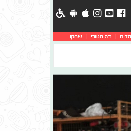
מדים
דה סטורי
שחקו