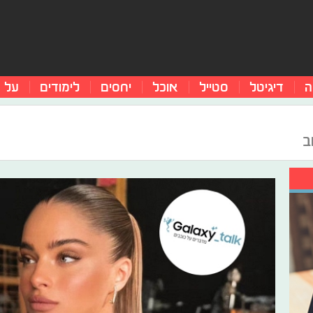
ה
דיגיטל
סטייל
אוכל
יחסים
לימודים
על 
ב