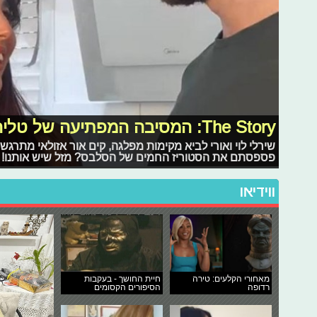
The Story: המסיבה המפתיעה של טליה ושחף
שירלי לוי ואורי לביא מקימות מפלגה, קים אור אזולאי מתרג
פספסתם את הסטוריז החמים של הסלבס? מזל שיש אותנו!
ווידיאו
מאחורי הקלעים: טירה
חיית החושך - בעקבות
רדופה
הסיפורים הקסומים