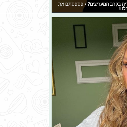
טריה בקרב המעריצים? • פספסתם את
נו!