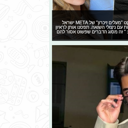
טיילור מלכוב, טליה עובדיה ועומר נודלמן לוקחות חלק בפרויקט "מעלים זיכרון" של META ישראל
 עם ניצולי השואה. תפסנו אותן לראיון
ו: " זה מסוג הדברים שפשוט אסור להם