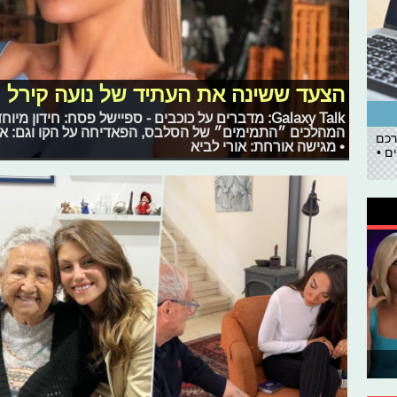
הצעד ששינה את העתיד של נועה קירל
Galaxy Talk: מדברים על כוכבים - ספיישל פסח: חידון
המהלכים ״התמימים״ של הסלבס, הפאדיחה על הקו וגם: ארי
רכם
• מגישה אורחת: אורי לביא
ם •