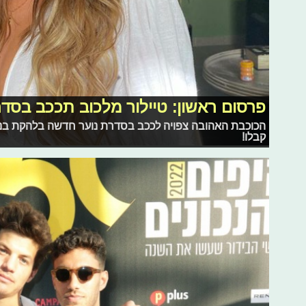
פרסום ראשון: טיילור מלכוב תככב בסד
הכוכבת האהובה צפויה לככב בסדרת נוער חדשה בלהקת בנות
קבלו!