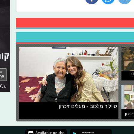
ת
טיילור מלכוב - מעלים זיכרון
זיכרון