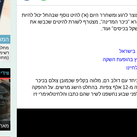
וצר לרגע ומשחרר היום (א') להיט נוסף שבהחל יכול להיות
קרא "כיכר המדינה", מצטרף לשורת להיטים שכבשו את
ל בכיסים" ועוד.
המומ
מתלבט
 בישראל
רשימת
(מתעד
חוץ בהופעת השקה
ווידי
יחד עם דולב רם, מלווה בקליפ שכמובן צולם בכיכר
המדינה. השיר רק יצא וכבר צבר למעלה מ-12 אלף צפיות. בהחלט הישג מרשים. על ההפקה
ני שבוע נחשפנו לשיר שהם כתבו והלחינולאימרי זיו
מאחו