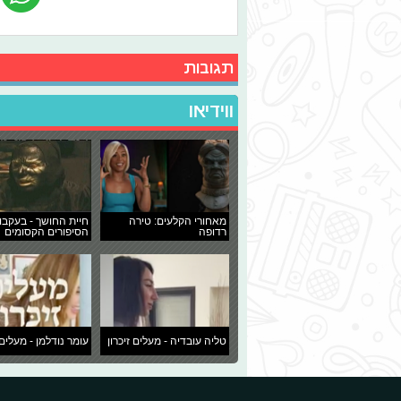
תגובות
ווידיאו
מאחורי הקלעים: טירה
חיית החושך - בעקבו
רדופה
הסיפורים הקסומים
טליה עובדיה - מעלים זיכרון
עומר נודלמן - מעלים 