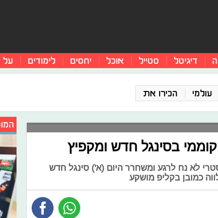
ה
דיגיטל
סטייל
אוכל
יחסים
לימודים
על 
עולמי
הכירו את
המומ
וממי בסינגל חדש ומקפיץ
רי לא נח לרגע ומשחרר היום (א') סינגל חדש
ווה כמובן בקליפ מושקע