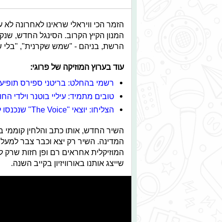
הזמר הכי וויראלי שראינו לאחרונה לא ע
המנון הקיץ הקרוב. הסינגל החדש, שנ
הרשת, בניהם - "שמש שקרנית", "בלי שק
עוד בערוץ המוזיקה של פרוגי:
רשמי בהחלט: בריטני ספירס תופיע
טובים מתמיד: עיליי בוטנר וילדי ה
הצליחו: יוצאי "The Voice" שנכנסו לחיינו
השיר החדש, אותו כתב והלחין קוממי ב
המוזיקלית אחראים רם ופן חזות שרק לפ
שייצג אותנו באורוויזיון בקייב השנה.