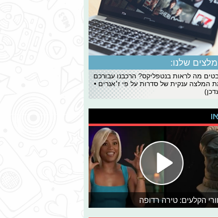
לצים שלנו:
ים מה לראות בנטפליקס? הרכבנו עבורכם
 המלצה ענקית של סדרות על פי ז׳אנרים •
כן)
או
רי הקלעים: טירה רדופה