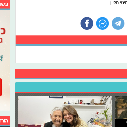
טי הליין.
עשו
הורד
ת