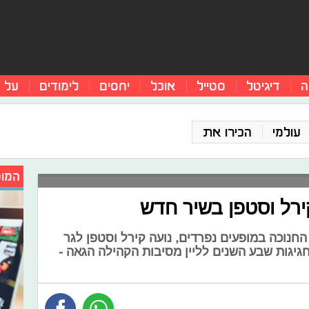
ה
דיגיטל
סטייל
אוכל
יחסים
לימודים
על 
עולמי
הכירו את
המומ
ירל וסטפן בשיר חדש
חנוכה במופעים נפרדים, נועה קירל וסטפן לגר
יגות שבע השנים לליין מסיבות הקהילה הגאה -