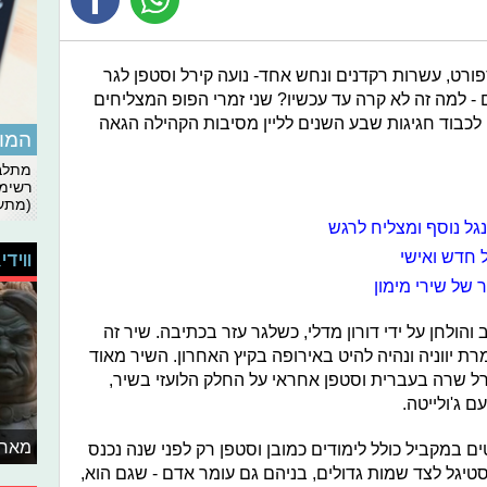
פורט, עשרות רקדנים ונחש אחד- נועה קירל וסטפן לגר
- למה זה לא קרה עד עכשיו? שני זמרי הפופ המצליחים
לכבוד חגיגות שבע השנים לליין מסיבות הקהילה הגאה
המומ
מתלבט
רשימת
(מתעד
גל נוסף ומצליח לרגש
ל חדש ואישי
ווידי
והולחן על ידי דורון מדלי, כשלגר עזר בכתיבה. שיר זה
 יווניה ונהיה להיט באירופה בקיץ האחרון. השיר מאוד
רל שרה בעברית וסטפן אחראי על החלק הלועזי בשיר,
 ג'ולייטה.
מאחו
מה פרויקטים במקביל כולל לימודים כמובן וסטפן רק לפני שנה נכנס
סטיגל לצד שמות גדולים, בניהם גם עומר אדם - שגם הוא,