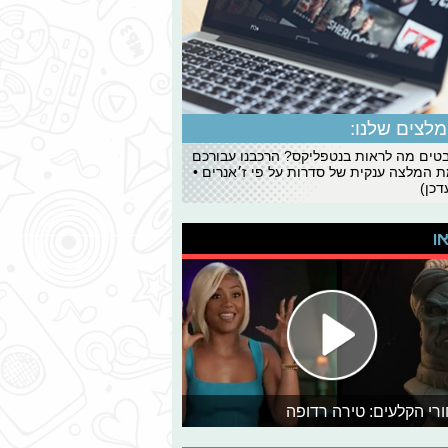
לצים שלנו:
ים מה לראות בנטפליקס? הרכבנו עבורכם
 המלצה ענקית של סדרות על פי ז׳אנרים •
כן)
או
רי הקלעים: טירה רדופה