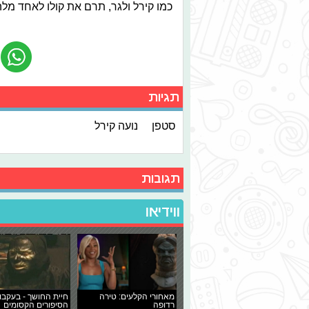
כמו קירל ולגר, תרם את קולו לאחד מלהי
תגיות
סטפן
נועה קירל
תגובות
ווידיאו
מאחורי הקלעים: טירה
חיית החושך - בעקבו
רדופה
הסיפורים הקסומים