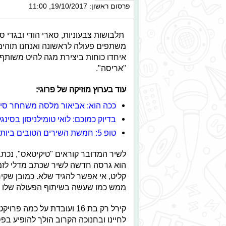
פרסום ראשון: 19/10/2017, 11:00
תלבושות צבעוניות, סארי הודי ובגדי ס
משתפים פעולה לראשונה ואנחנו תוהים 
איחדו כוחות ביצירת מגה להיט משותף 
"אריסה".
עוד בערוץ מוזיקה של פרוגי:
ככה הוא: אביאור מלסה משחחר סינ
בדיוק כמוכם: לואי טומילניסון בסינג
טופ 5: חמשת השירים הטובים ביותר של שירי מימון
לשיר המדובר קוראים
"טיקיטאס", נכתב 
הוא גרסה חדשה לשיר שכתב מדלי לזמרת
קליט, אי אפשר להגיד שלא. כמובן שקי
ממש כמו שעשה בשיתוף הפעולה שלו עם
קירל רק בת 16 ועובדת על כ
לחיינו ובחנוכה הקרוב הולך להופיע בפ