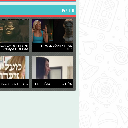
ווידיאו
מאחורי הקלעים: טירה
חיית החושך - בעקבו
רדופה
הסיפורים הקסומים
טליה עובדיה - מעלים זיכרון
עומר נודלמן - מעלים 