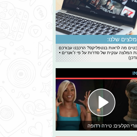
לצים שלנו:
ים מה לראות בנטפליקס? הרכבנו עבורכם
 המלצה ענקית של סדרות על פי ז׳אנרים •
כן)
או
רי הקלעים: טירה רדופה