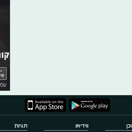
כן
ווידיאו
תגיות