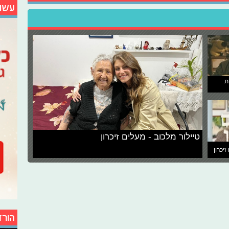
עשו
ת
טיילור מלכוב - מעלים זיכרון
זיכרון
הורד