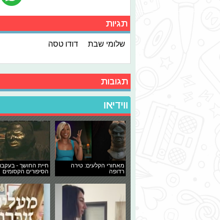
תגיות
שלומי שבת
דודו טסה
תגובות
ווידיאו
מאחורי הקלעים: טירה
חיית החושך - בעקבו
רדופה
הסיפורים הקסומים