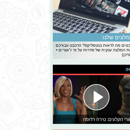
לצים שלנו:
ים מה לראות בנטפליקס? הרכבנו עבורכם
 המלצה ענקית של סדרות על פי ז׳אנרים •
כן)
או
רי הקלעים: טירה רדופה