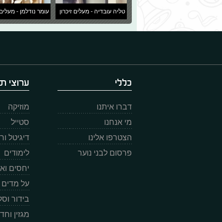
טליה עובדיה - מעלים זיכרון
עומר נודלמן - מעלים 
כללי
ערוצי תו
דברו איתנו
מוזיקה
מי אנחנו
סטייל
הצטרפו אלינו
דיגיטל ו
פרסום לבני נוער
לימודים
יחסים וא
על מדים
בידור וס
מגזין וחד