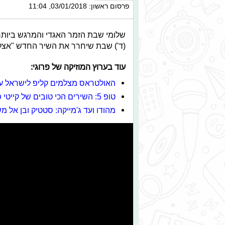
פרסום ראשון: 03/01/2018, 11:04
שלומי שבת הזמר האגדי והמרגש ביותר
(ד') שבת שיחרר את השיר החדש "אצלי 
עוד בערוץ המוזיקה של פרוגי:
האולטראס מצלמים קליפ לישראל ע
טופ 5: השירים הכי טובים של קייטי פרי
מהודו ועד ג'מייקה: סטטיק ובן אל