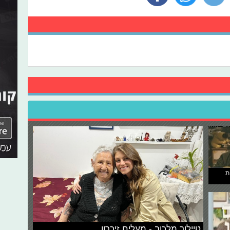
ת
טיילור מלכוב - מעלים זיכרון