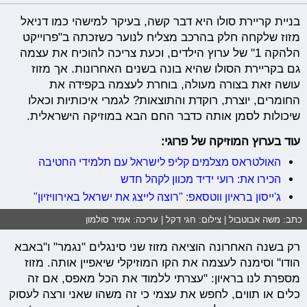
בניית קריירת סולו היא דבר קשה, בעיקר למישהי כמו דניאל
מזוז שלקחה חלק בהרכב מצליח לנוער כשזכתה ב"פרוייקט
הלהקה 1" של ערוץ הילדים, וכעת צריכה להוכיח את עצמה
גם בקריירת הסולו שהיא בונה בשנים האחרונות. אך מזוז
עושה זאת בצורה מעולה, בוחרת לעצמה בקפידה את
החומרים, יוצרת, רוקדת והתוצאות? לגמרי איכותיות וכאלו
שיכולות לסמן אותה כדבר החם הבא במוזיקה הישראלית.
עוד בערוץ המוזיקה של פרוגי:
האולטראס מצלמים קליפ לישראל עם תלמידי החטיבה
הכירו את: רועי ידיד מכוון לקהל חדש
ג'ייסון בראיון ווטסאפ: "רוצה לייצג את ישראל באירוויזיון"
כתב: משה אבוטבול | צילום: חגי דקל | עריכה: אמיר סולמון
רק בשנה האחרונה הוציאה מזוז שני סינגלים "נגמר" ו"באבא
הודו" וסימנה לעצמה את הקו המוזיקלי שיאפיין אותה. מזוז
מספרת לנו בראיון: "עצרתי ללמוד את הכל מאפס, אם זה
כלים או תווים, לחפש את עצמי כי זה משהו שאני ורצה לעסוק