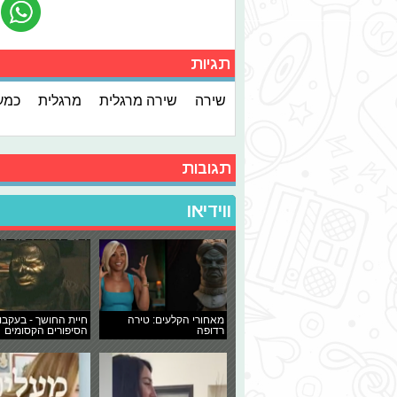
תגיות
שירה
שירה מרגלית
מרגלית
כמע
תגובות
ווידיאו
מאחורי הקלעים: טירה
חיית החושך - בעקבו
רדופה
הסיפורים הקסומים