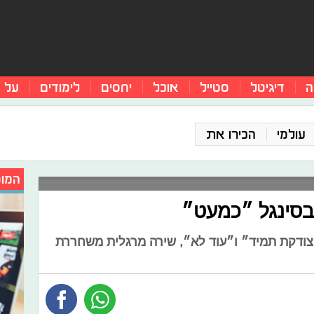
ה
דיגיטל
סטייל
אוכל
יחסים
לימודים
על 
עולמי
הכירו את
המומ
בסינגל ״כמעט״
צודקת תמיד״ ו״עוד לא״, שירה מרגלית משחררת