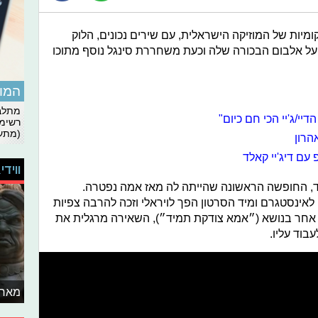
ות של המוזיקה הישראלית, עם שירים נכונים, הלוק
 על אלבום הבכורה שלה וכעת משחררת סינגל נוסף מתוכו
המומ
מתלבט
יי/ג'יי הכי חם כיום"
רשימת
(מתעד
הרון
 עם דיג'יי קאלד
ווידי
ד, החופשה הראשונה שהייתה לה מאז אמה נפטרה.
לאינסטגרם ומיד הסרטון הפך לויראלי וזכה להרבה צפיות
ר אחר בנושא (״אמא צודקת תמיד״), השאירה מרגלית את
בוד עליו.
מאחו