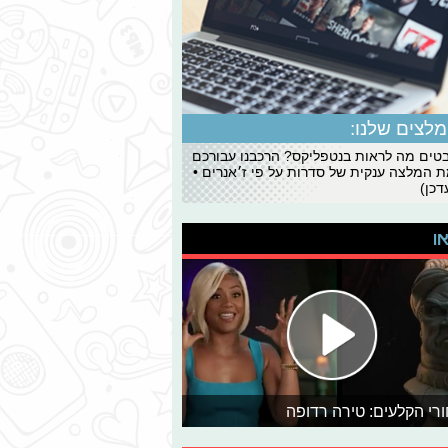
לצים שלנו:
ים מה לראות בנטפליקס? הרכבנו עבורכם
 המלצה ענקית של סדרות על פי ז׳אנרים •
כן)
או
רי הקלעים: טירה רדופה