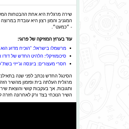
שירה מרגלית היא אחת ההבטחות המקומי
המגניב והמון רצון היא עובדת במרוצה
- ״כמעט״.
עוד בערוץ המוזיקה של פרוגי:
מרשמלו בישראל: "הוכיח מדוע הוא הד
סיכומוזיקלי: הלהיט החדש של דודו א
חסרי מעצורים: ביונסה וג'ייזי בשת"פ
הסינגל החדש נכתב לפני שנה בתאילנ
מרגלית העלתה בית ופזמון מהשיר הזה 
ותגובות. אך בעקבות קושי והוצאת שי
השיר הנוכחי בצד ורק לאחרונה חזרה לע