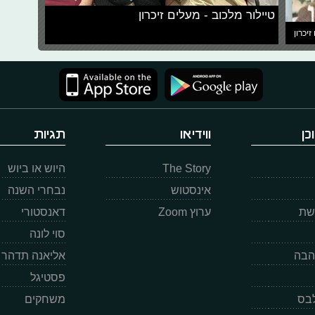
טיילור מלכוב - מעלים זיכרון
זיכרון
כן
ווידיאו
תגיות
The Story
היוש או ביוש
אינסטוש
נבחרי השנה
רשת
ערוץ Zoom
דאנסטורי
סוי לונה
הבה
אליאנה תדהר
פסטיגל
לבס
משחקים