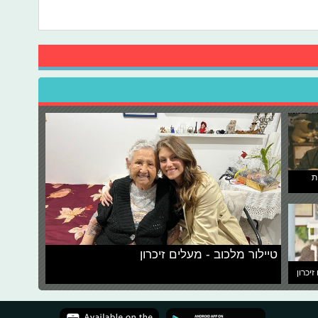
ת
טיילור מלכוב - מעלים זיכרון
זיכרון