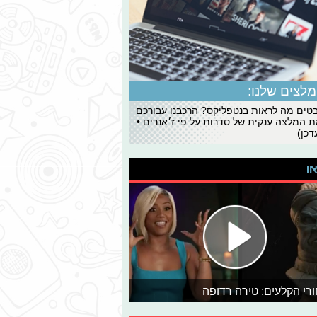
לצים שלנו:
ים מה לראות בנטפליקס? הרכבנו עבורכם
 המלצה ענקית של סדרות על פי ז׳אנרים •
כן)
או
רי הקלעים: טירה רדופה