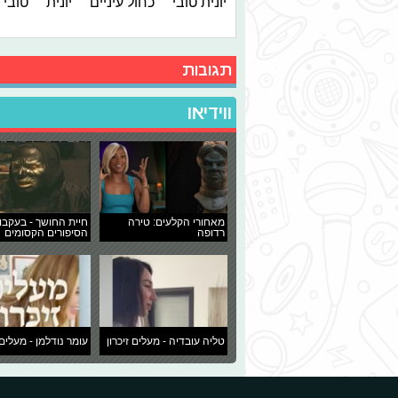
יונית טובי
כחול עיניים
יונית
טובי
תגובות
ווידיאו
מאחורי הקלעים: טירה
חיית החושך - בעקבו
רדופה
הסיפורים הקסומים
טליה עובדיה - מעלים זיכרון
עומר נודלמן - מעלים 