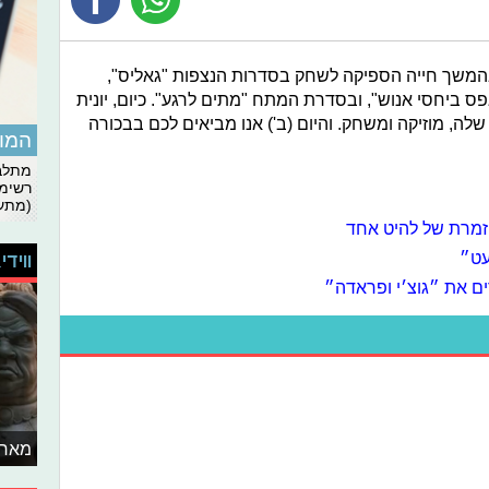
בהמשך חייה הספיקה לשחק בסדרות הנצפות "גאליס",
ס ביחסי אנוש", ובסדרת המתח "מתים לרגע". כיום, יונית
לה, מוזיקה ומשחק. והיום (ב') אנו מביאים לכם בבכורה
המומ
מתלבט
רשימת
(מתעד
 זמרת של להיט אחד
עט״
ווידי
ים את ״גוצ׳י ופראדה״
מאחו