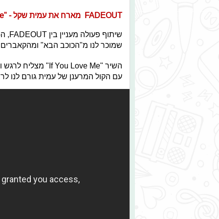
FADEOUT מארח את עמית שקל - "If You Love Me"
שמוכר לנו מ"הכוכב הבא" ומהקאברים ה
השיר " You Love Me
עם הקול המרענן של עמית גורם לנו לר