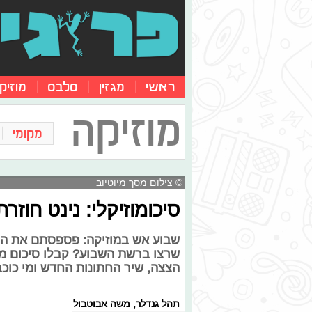
ראשי
מגזין
סלבס
מוזיק
מוזיקה
מקומי
© צילום מסך מיוטיוב
סיכומוזיקלי: נינט חוזר
שבוע אש במוזיקה: פספסתם את הסי
שרצו ברשת השבוע? קבלו סיכום מיו
הצצה, שיר החתונות החדש ומי כוכב
תהל גנדלר
,
משה אבוטבול