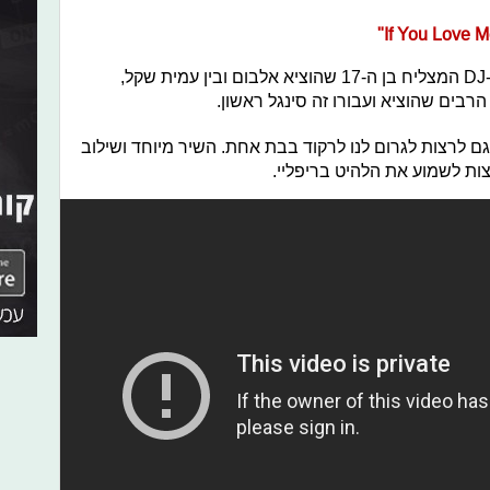
שיתוף פעולה מעניין בין FADEOUT, ה-DJ המצליח בן ה-17 שהוציא אלבום ובין עמית שקל,
רבים שהוציא ועבורו זה סינגל ראשון.
If" מצליח לרגש וגם לרצות לגרום לנו לרקוד בבת אחת. השיר מיוחד ושילוב
צות לשמוע את הלהיט בריפליי.