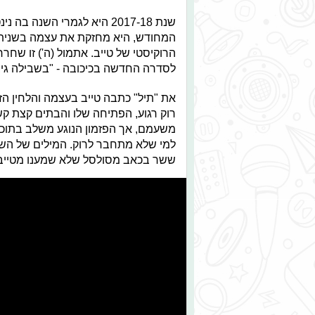
שנת 2017-18 היא לגמרי השנ
המחודש, היא מחזקת את עצמה בשנית 
הרוקיסטי של טייב. אתמול (ה') זו שח
לסדרה החדשה בכיכובה - "בשבילה גיב
את "תיל" כתבה טייב בעצמה והלחין הז
רוק רגוע, הפתיחה שלו והבתים קצת קש
משעמם, אך הפזמון הנוגע משלב בתוכו 
למי שלא מתחבר לרוק. המילים של השי
ששר בכאב מסולסל שלא שמענו מטייב 