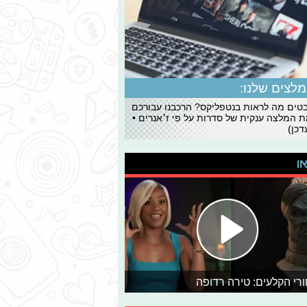
לצים שלנו:
ים מה לראות בנטפליקס? הרכבנו עבורכם
 המלצה ענקית של סדרות על פי ז׳אנרים •
כן)
או
רי הקלעים: טירה רדופה