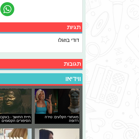
תגיות
דודי בוזגלו
תגובות
ווידיאו
מאחורי הקלעים: טירה
חיית החושך - בעקבו
רדופה
הסיפורים הקסומים