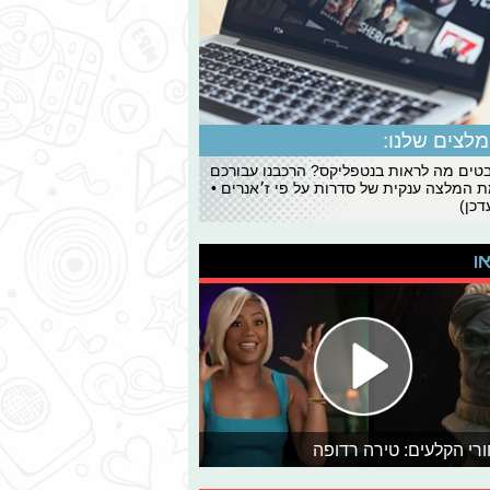
לצים שלנו:
ים מה לראות בנטפליקס? הרכבנו עבורכם
 המלצה ענקית של סדרות על פי ז׳אנרים •
כן)
או
רי הקלעים: טירה רדופה