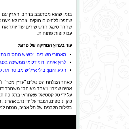
בזמן שהוא מסתובב ברחבי הארץ עם הופ
שהפכו ללהיטים חזקים וצברו לא מעט צפי
שחרר סינגל חדש שירים עוד יותר את ה
עם קופות פתוחות.
עוד בערוץ המוזיקה של פרוגי:
מאחורי השירים: "כשיש מחסום כתיב
לרוץ איתה: רוני דלומי ממשיכה בסג
הגיע הזמן: בילי אייליש מביסה את ל
לאחר הצלחת הסינגלים "עדיין נזכר", ו"
אהיה שמח" ו"אחד מאוהב" משחרר דודי
על ידי טל קסטיאל שאחראי בתקופה האחר
כהן ונוספים, ועובד על ידי נדב אהרוני
בלילות הלבנים של תל אביב, מנסה למ