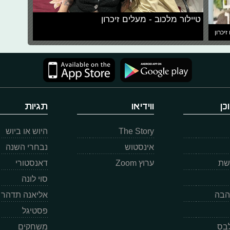
טיילור מלכוב - מעלים זיכרון
זיכרון
כן
ווידיאו
תגיות
The Story
היוש או ביוש
אינסטוש
נבחרי השנה
רשת
ערוץ Zoom
דאנסטורי
סוי לונה
הבה
אליאנה תדהר
פסטיגל
לבס
משחקים