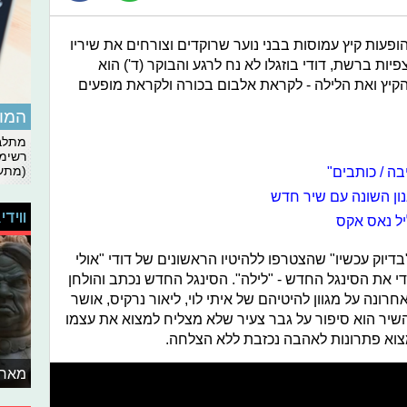
עות קיץ עמוסות בבני נוער שרוקדים וצורחים את שיריו
ות ברשת, דודי בוזגלו לא נח לרגע והבוקר (ד') הוא
קיץ ואת הלילה - לקראת אלבום בכורה ולקראת מופעים
המומ
מתלבט
רשימת
ה / כותבים"
(מתעד
נון השונה עם שיר חדש
ווידי
יל נאס אקס
בדיוק עכשיו" שהצטרפו ללהיטיו הראשונים של דודי "אולי
 את הסינגל החדש - "לילה". הסינגל החדש נכתב והולחן
ונה על מגוון להיטיהם של איתי לוי, ליאור נרקיס, אושר
, השיר הוא סיפור על גבר צעיר שלא מצליח למצוא את עצמו
צוא פתרונות לאהבה נכזבת ללא הצלחה.
מאחו