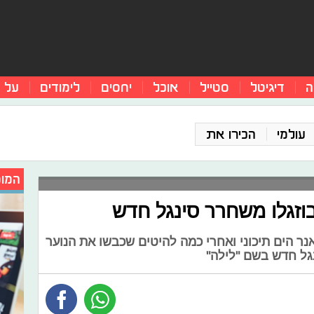
ה
דיגיטל
סטייל
אוכל
יחסים
לימודים
על 
עולמי
הכירו את
המומ
בוזגלו משחרר סינגל חדש
נר הים תיכוני ואחרי כמה להיטים שכבשו את הנוער
גל חדש בשם "לילה"