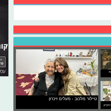
ת
טיילור מלכוב - מעלים זיכרון
זיכרון