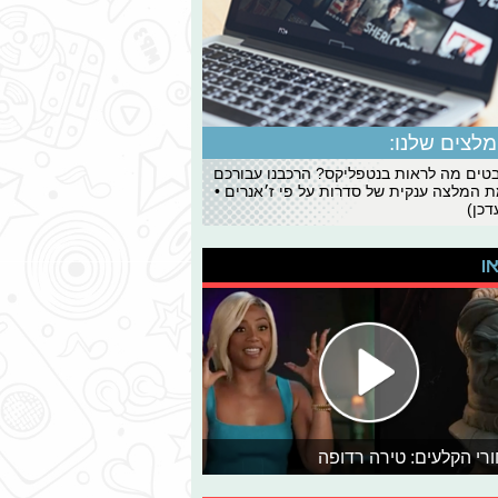
לצים שלנו:
ים מה לראות בנטפליקס? הרכבנו עבורכם
 המלצה ענקית של סדרות על פי ז׳אנרים •
כן)
או
רי הקלעים: טירה רדופה