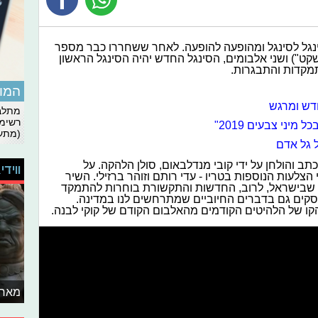
ינגל לסינגל ומהופעה להופעה. לאחר ששחררו כבר מספר
"שקט") ושני אלבומים, הסינגל החדש יהיה הסינגל הראשון
מקדות והתבגרות.
המומ
חדש ומרגש
מתלבט
רשימת
יני צבעים 2019"
(מתעד
 גל אדם
ב והולחן על ידי קובי מנדלבאום, סולן הלהקה. על
ווידי
לעות הנוספות בטריו - עדי רותם וזוהר ברזילי. השיר
כך שבישראל, לרוב, החדשות והתקשורת בוחרות להתמקד
וסקים גם בדברים החיוביים שמתרחשים לנו במדינה.
קו של הלהיטים הקודמים מהאלבום הקודם של קוקי לבנה.
מאחו