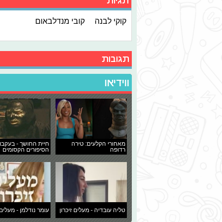
תגיות
קוקי לבנה
קובי מנדלבאום
תגובות
ווידיאו
מאחורי הקלעים: טירה
חיית החושך - בעקבו
רדופה
הסיפורים הקסומים
טליה עובדיה - מעלים זיכרון
עומר נודלמן - מעלים 