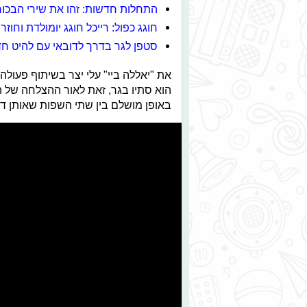
התחלות חדשות: זהו את שירי הבכור
חוגג כפול: רייכל חוגג יומולדת וחוזר
סטפן לגר בדרך לדובאי עם להיט ח
את "יאללה ביי" עלי יצר בשיתוף פעול
הוא סתיו בגר, זאת לאור ההצלחה של ה
באופן מושלם בין שתי השפות שאותן דו