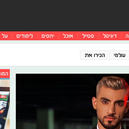
ה
דיגיטל
סטייל
אוכל
יחסים
לימודים
על 
עולמי
הכירו את
המומ