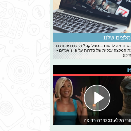
לצים שלנו:
ים מה לראות בנטפליקס? הרכבנו עבורכם
 המלצה ענקית של סדרות על פי ז׳אנרים •
כן)
או
רי הקלעים: טירה רדופה