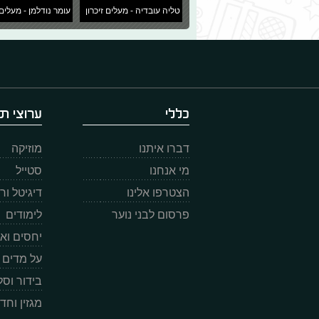
טליה עובדיה - מעלים זיכרון
עומר נודלמן - מעלים 
כללי
ערוצי תו
דברו איתנו
מוזיקה
מי אנחנו
סטייל
הצטרפו אלינו
דיגיטל ו
פרסום לבני נוער
לימודים
יחסים וא
על מדים
בידור וס
מגזין וחד