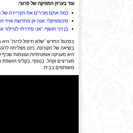
עוד בערוץ המוזיקה של פרוגי:
כמה אתם מכירים את הקריירה של נ
סיכומוזיקלי: אנה זק מחדשת ואיזי חו
בן זיני חושף: "אני סידרתי לטיילור
בסינגל החדש "שלא תיפול לרוח" היא 
בשיאה של הקורונה. נינט מצליחה לרגש 
היא מעניקה אופטימיות ועוצמות שכיף 
מעריצים וקהל. בנוסף, בקליפ חושפת 
משותפים בבית.