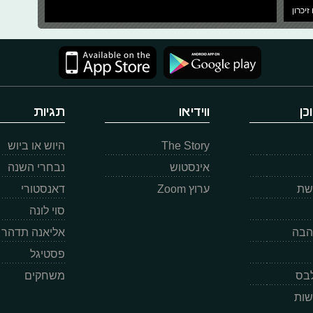
זיכרון
כן
ווידיאו
תגיות
The Story
היוש או ביוש
אינסטוש
נבחרי השנה
רשת
ערוץ Zoom
דאנסטורי
סוי לונה
הבה
אליאנה תדהר
פסטיגל
לבס
משחקים
שות