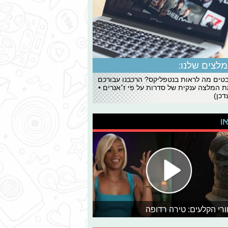
לצים שלנו:
ים מה לראות בנטפליקס? הרכבנו עבורכם
 המלצה ענקית של סדרות על פי ז׳אנרים •
כן)
או
רי הקלעים: טירה רדופה