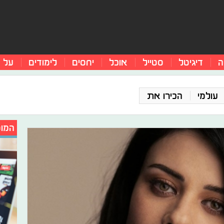
ה
דיגיטל
סטייל
אוכל
יחסים
לימודים
על 
עולמי
הכירו את
המומ