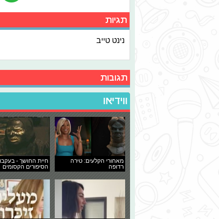
תגיות
נינט טייב
תגובות
ווידיאו
מאחורי הקלעים: טירה
חיית החושך - בעקבו
רדופה
הסיפורים הקסומים