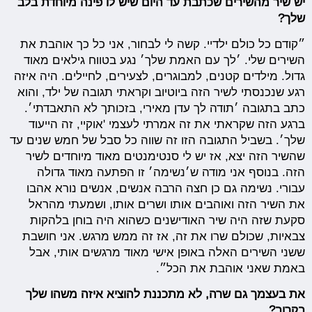
יש שיר מהשירים שכתבת עד היום שיש לו פינה מיוחדת בלב
שלך?
״קודם כל כולם ילדיי. קשה לי לבחור, אני כל כך אוהבת את
השירים שלי. ׳לך עם האמת שלך׳ נגע בטווח גילאים מאוד
גדול. מילדים קטנים, למבוגרים, לצעירים, לחיילים. היה איזה
רגע שנכנסתי לשיר הזה ביוטיוב וקראתי תגובה של ילד, והוא
כתב בתגובה ׳תודה לך עדן מאירי, בזכותך לא התאבדתי׳.
ברגע הזה שקראתי את זה אמרתי לעצמי 'אוקיי, זה הייעוד
שלך׳. בשביל התגובה הזו זה שווה כל סבל של חמש שנים עד
שהשיר הזה יצא, אז יש לי סנטימנטים מאוד מיוחדים לשיר
הזה. בנוסף אני מודה ש׳נשימה׳ זו הפתעה מאוד גדולה
עבורי. נשימה גם כן חצה הרבה אנשים, אנשים נורא אהבו
את השיר הזה ואוהבים אותו ושרים אותו, ושמעתי מהראל
סקעת שזה היה שיר האודישנים כשהוא היה בוחן בלהקות
צבאיות, שכולם שרו את זה, אז זה ממש מרגש. אני חושבת
ששני השירים האלה באופן אישי מאוד מרגשים אותי, אבל
באמת שאני אוהבת את הכל״.
את בעצמך גם שרה, לא מתכננת להוציא איזה משהו שלך
בקרוב?