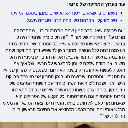
עוד בערוץ המוזיקה של פרוגי:
נשאר טוב: שגיא ברייטנר על הקשיים כאמן בעולם המוזיקה
סיכומוזיקלי: אברהם טל ובניה ברבי סוגרים מעגל
״זה פרויקט שאני כבר המון שנים מתחבטת בו״, מספרת לנו
מורם על ״הסירנות של מורן״, ״זה חלום כזה שתמיד היה לי
בראש - ליצור איזשהו פרויקט אישי שכל המטרה שלו תהיה לתת
העצמה ובמה לכל הנשים, מתוך רצון להשפיע דרך המוזיקה ולתת
להן במה בתעשיית המוזיקה בישראל. זה הדבר שבעיניי היה הכי
חשוב. אני מודה שלקח לי זמן להתגבש על הרעיון ועל איך אני
הולכת לעשות את זה, ורק בשנה האחרונה כשנכנסתי להריון שני אז
זה התגבש, והחלטתי שבשנה הזו בזמן ההריון אני מייצרת פרויקט
אישי ואני יושבת ליצור את השירים יחד עם השותף המהמם שלי
ניר מימון. ביחד יצרנו משהו כמו עשרה שירים שבהם התארחו
זמרות אנונימיות וגם מפורסמות. כל הקטע של הפרויקט הוא
שאנחנו אף פעם לא חושפים את הזמרת עד צאת הסינגל. זה ממש
מרגש אותי ומה יותר מרגש מלהוציא את הסינגל הראשון ביום
ההולדת שלי״.