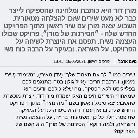
מורן דוד היא כותבת ומלחינה שהספיקה לייצר
כבר לא מעט שירים שזכו להצלחה מטאורית.
השבוע יצאה מורן עם שיר ראשון מתוך הפרויקט
החדש שלה - ״הסירנות של מורן״, פרויקט שכולו
העצמה נשית. תפסנו את היוצרת לשיחה על
הפרויקט, על השראה, ובעיקר על הרבה כוח נשי
נועם ארבל
פרסום ראשון: 19/05/2021, 18:43
שירים כמו ״"לך עם האמת שלך" (עדן מאירי), "נשימה" (שירי
מימון), ו-"רכבת הרים" (אייל גולן) בטח מתנגנים לכם
בפלייליסט ללא הפסקה. מה שלא כולכם יודעים הוא
שמאחורי השירים היפים האלו עומדת מורן דוד, יוצרת מוכשרת
שהשבוע יצא סינגל ראשון בשם ״מה נהיה״ מתוך הפרויקט
החדש שלה. בראיון עם דוד היא סיפרה לנו על המוזיקה
שתופסת חלק כל כך משמעותי בחייה, על העצמה נשית
והשראה, ולמה דווקא ״הסירנות של מורן״ הוא השם של
הפרויקט?