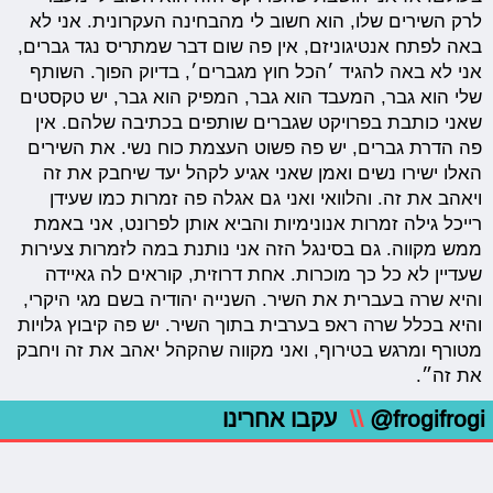
לרק השירים שלו, הוא חשוב לי מהבחינה העקרונית. אני לא
באה לפתח אנטיגוניזם, אין פה שום דבר שמתריס נגד גברים,
אני לא באה להגיד ׳הכל חוץ מגברים׳, בדיוק הפוך. השותף
שלי הוא גבר, המעבד הוא גבר, המפיק הוא גבר, יש טקסטים
שאני כותבת בפרויקט שגברים שותפים בכתיבה שלהם. אין
פה הדרת גברים, יש פה פשוט העצמת כוח נשי. את השירים
האלו ישירו נשים ואמן שאני אגיע לקהל יעד שיחבק את זה
ויאהב את זה. והלוואי ואני גם אגלה פה זמרות כמו שעידן
רייכל גילה זמרות אנונימיות והביא אותן לפרונט, אני באמת
ממש מקווה. גם בסינגל הזה אני נותנת במה לזמרות צעירות
שעדיין לא כל כך מוכרות. אחת דרוזית, קוראים לה גאיידה
והיא שרה בעברית את השיר. השנייה יהודיה בשם מגי היקרי,
והיא בכלל שרה ראפ בערבית בתוך השיר. יש פה קיבוץ גלויות
מטורף ומרגש בטירוף, ואני מקווה שהקהל יאהב את זה ויחבק
את זה״.
@frogifrogi
\\
עקבו אחרינו