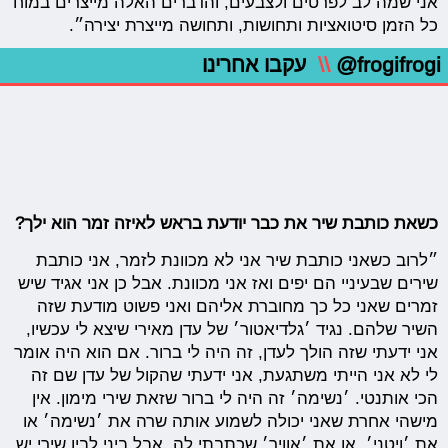
אני שמה לב לפרטים ולצבעים, והדברים האלה מייצרים במוח
כל הזמן סיטואציות ותחושות, ותחושה מייצרת יצירה״.
@frogifrogi
\\
עקבו אחרינו
כשאת כותבת שיר את כבר יודעת בראש לאיזה זמר הוא ילך?
״לרוב כשאני כותבת שיר אני לא מכוונת לזמר, אני כותבת
שירים שבעיניי הם יפים ואז אני מכוונת. אבל כן אני אגיד שיש
זמרים שאני כל כך מחוברת אליהם ואני פשוט מודעת שזה
השיר שלהם. נגיד ׳גלדיאטור׳ של עדן מאירי שיצא לי עכשיו,
אני ידעתי שזה הולך לעדן, זה היה לי ברור. אם הוא היה אומר
לי לא אני הייתי משתגעת, אני ידעתי שהקול של עדן שם זה
הכי אותנטי. ׳נשימה׳ זה היה לי ברור שזאת שירי מימון. אין
מישהי אחרת שאני יכולה לשמוע אותה שרה את ׳נשימה׳ או
את ׳ויטני׳, או את ׳אוויר׳ שכתבתי לה. אבל ביני לבין שירי יש