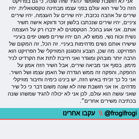
״אני לא חושבת שאפשר להגיד שזה שונה, כי גם בפרויקט
הזה כל שיר הוא עולם בפני עצמו מבחינה טקסטואלית. יהיו
שירים על אהבה נכזבת, יהיו שירים על העצמה, יהיו שירים
ציניים, יהיו שירים שנכתבו בלשון זכר ודווקא אישה תשיר
אותם. אני אגע בהכל. הטקסטים לא ידברו רק על העצמה
נשית וכוח נשי, ממש לא, הם יהיו שירים פשוט יפים בעיניי
שישירו אותם נשים מדהימות בעיניי. זה הכל, זה המקום של
הפרויקט. מה שכן, הצבע והסגנון המוזיקלי של הפרויקט הוא
הרבה יותר מובהק ומוגדר ואני חייבת לתת את הקרדיט לניר
מימון. בסוף אני מביאה שירים, אבל השיר הזה אמון על
ההפקה, והפקה זה ממש הגדרה של האמן עצמו ושל השיר.
אני כל כך זכיתי באיש הזה, יש בינינו כימיה וחיבור מוזיקלי
מדהים. אז אני חושבת שזה לא שונה משום דבר כי כל שיר
שאני עושה הוא עולם, לכן אני לא יכולה להגיד שמשהו שונה
בכתיבה משירים אחרים״.
@frogifrogi
\\
עקבו אחרינו