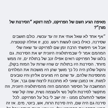
מאיפה הגיע השם של הפרויקט, למה דווקא ״הסירנות של
מורן״?
״אף אחד לא שאל אותי את זה עד עכשיו. כולם חושבים
שסירנה, כאילו באנו לעשות רעש. נכון, זו אחלה קונוטציה.
אבל אני חיפשתי הרבה זמן שם לפרויקט עד שאח שלי
המהמם אמר לי שבמיתולוגיה היוונית יש את הסירנות. גם
בלוגו של הפרויקט רואים אפילו זנב של בתולת ים, זה ממש
מיוחד. הסירנות היו בתולות ים שהיו שרות על המזח בקולן,
והקול שלהן היה כל כך מושך שהן היו מושכות את המלחים
מהספינות שלהם, עד שהם היו מגיעים אליהן והיו טובעים
למוות. אז כמובן שאני לא מתכננת לרצוח שום גבר, אבל
המחשבה על הסיפור המהמם הזה מהמיתולוגיה היוונית, וזה
מתקשר לסירנות ולקול נשי ולעוצמה נשית, שזה קול שאי
אפשר להתעלם ממנו - זה ישב לי בול על הפרויקט. לכל
סירנה גם היה שם, היה סירנת הרוח, אש, ביוטי, מים. אז זה