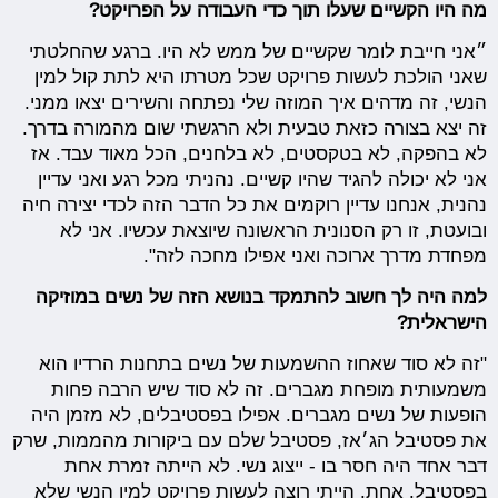
מה היו הקשיים שעלו תוך כדי העבודה על הפרויקט?
״אני חייבת לומר שקשיים של ממש לא היו. ברגע שהחלטתי
שאני הולכת לעשות פרויקט שכל מטרתו היא לתת קול למין
הנשי, זה מדהים איך המוזה שלי נפתחה והשירים יצאו ממני.
זה יצא בצורה כזאת טבעית ולא הרגשתי שום מהמורה בדרך.
לא בהפקה, לא בטקסטים, לא בלחנים, הכל מאוד עבד. אז
אני לא יכולה להגיד שהיו קשיים. נהניתי מכל רגע ואני עדיין
נהנית, אנחנו עדיין רוקמים את כל הדבר הזה לכדי יצירה חיה
ובועטת, זו רק הסנונית הראשונה שיוצאת עכשיו. אני לא
מפחדת מדרך ארוכה ואני אפילו מחכה לזה".
למה היה לך חשוב להתמקד בנושא הזה של נשים במוזיקה
הישראלית?
"זה לא סוד שאחוז ההשמעות של נשים בתחנות הרדיו הוא
משמעותית מופחת מגברים. זה לא סוד שיש הרבה פחות
הופעות של נשים מגברים. אפילו בפסטיבלים, לא מזמן היה
את פסטיבל הג׳אז, פסטיבל שלם עם ביקורות מהממות, שרק
דבר אחד היה חסר בו - ייצוג נשי. לא הייתה זמרת אחת
בפסטיבל. אחת. הייתי רוצה לעשות פרויקט למין הנשי שלא