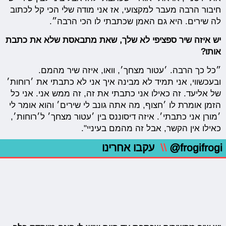
חיבור הרבה מעבר למקצועי, אז אני מודה שלי הכי קל לכתוב
לה שירים. היא גם האמן שכתבתי לו הכי הרבה״.
יש איזה שיר ספציפי לא שלך, שאת מתבאסת שלא את כתבת
אותו?
״כל כך הרבה. ׳עטור מצחך׳, וואו, איזה שיר מהמם.
ובעכשווי, אני תמיד לא מבינה איך אני לא כתבתי את ׳רוחות׳
של אליעד. זה כאילו אני כתבתי את זה, זה ממש אני. אני כל
הזמן אומרת לו ׳חצוף, מה אתה גונב לי שירים׳ והוא אומר לי
׳מורן אני כתבתי׳. איזה דיסוננס בין ׳עטור מצחך׳ ל׳רוחות׳,
כאילו אין הקשר, אבל זה מהמם בעיניי".
@frogifrogi
\\
עקבו אחרינו