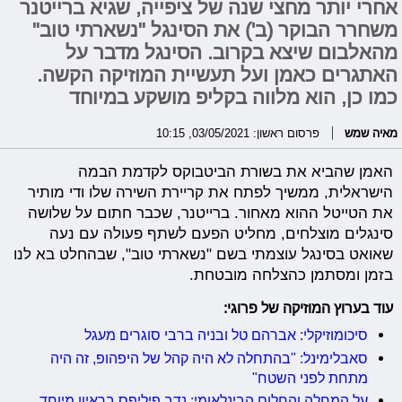
אחרי יותר מחצי שנה של ציפייה, שגיא ברייטנר
משחרר הבוקר (ב') את הסינגל "נשארתי טוב"
מהאלבום שיצא בקרוב. הסינגל מדבר על
האתגרים כאמן ועל תעשיית המוזיקה הקשה.
כמו כן, הוא מלווה בקליפ מושקע במיוחד
מאיה שמש
פרסום ראשון: 03/05/2021, 10:15
האמן שהביא את בשורת הביטבוקס לקדמת הבמה
הישראלית, ממשיך לפתח את קריירת השירה שלו ודי מותיר
את הטייטל ההוא מאחור. ברייטנר, שכבר חתום על שלושה
סינגלים מוצלחים, מחליט הפעם לשתף פעולה עם נעה
שאואט בסינגל עוצמתי בשם "נשארתי טוב", שבהחלט בא לנו
בזמן ומסתמן כהצלחה מובטחת.
עוד בערוץ המוזיקה של פרוגי:
סיכומוזיקלי: אברהם טל ובניה ברבי סוגרים מעגל
סאבלימינל: "בהתחלה לא היה קהל של היפהופ, זה היה
מתחת לפני השטח"
על המחלה והחלום הבינלאומי: נדב פיליפס בראיון מיוחד