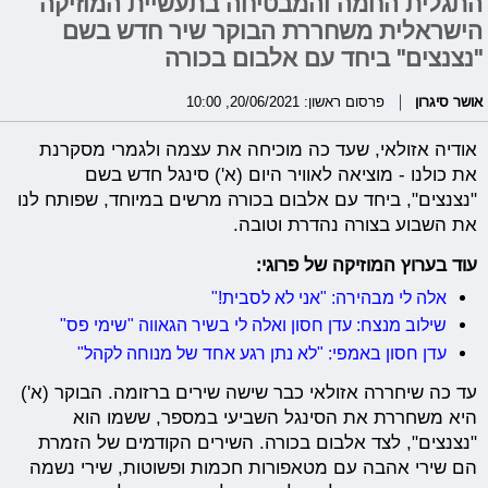
התגלית החמה והמבטיחה בתעשיית המוזיקה
הישראלית משחררת הבוקר שיר חדש בשם
"נצנצים" ביחד עם אלבום בכורה
אושר סיגרון
פרסום ראשון: 20/06/2021, 10:00
אודיה אזולאי, שעד כה מוכיחה את עצמה ולגמרי מסקרנת
את כולנו - מוציאה לאוויר היום (א') סינגל חדש בשם
"נצנצים", ביחד עם אלבום בכורה מרשים במיוחד, שפותח לנו
את השבוע בצורה נהדרת וטובה.
עוד בערוץ המוזיקה של פרוגי:
אלה לי מבהירה: "אני לא לסבית!"
שילוב מנצח: עדן חסון ואלה לי בשיר הגאווה "שימי פס"
עדן חסון באמפי: "לא נתן רגע אחד של מנוחה לקהל"
עד כה שיחררה אזולאי כבר שישה שירים ברזומה. הבוקר (א')
היא משחררת את הסינגל השביעי במספר, ששמו הוא
"נצנצים", לצד אלבום בכורה. השירים הקודמים של הזמרת
הם שירי אהבה עם מטאפורות חכמות ופשוטות, שירי נשמה