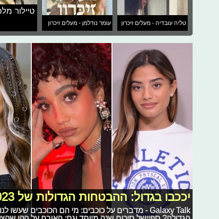
טיילור מלכ
טליה עובדיה - מעלים זיכרון
עומר נודלמן - מעלים זיכרון
יככבו בגדול: ההבטחות הגדולות של 2023
Galaxy Talk - מדברים על כוכבים: מי הם הכוכבים שע
הגדולה? ספיישל סיכום שנה מיוחד וגם: האורח על הקו שהצל