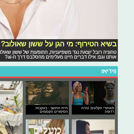
בשיא הטירוף: מי הגן על ששון שאולוב?
טהוניה רובל יוצאת נגד משפיעניות, ההופעות של ששון שאולו
אותנו וגם: אילו דברים היינו מעלימים מהסלבס דרך ה-ai?
ווידיאו
מאחורי הקלעים: טירה
חיית החושך - בעקבות
רדופה
הסיפורים הקסומים