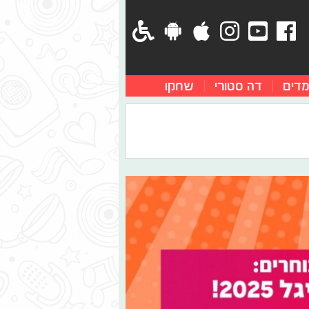
מדים
דה סטורי
שחקו