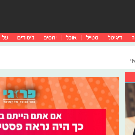
ה
דיגיטל
סטייל
אוכל
יחסים
לימודים
על 
י