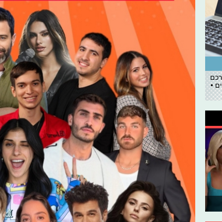
רכם
ם •