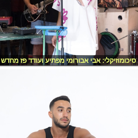
סיכומוזיקלי: אבי אבורומי מפתיע ועודד פז מחדש