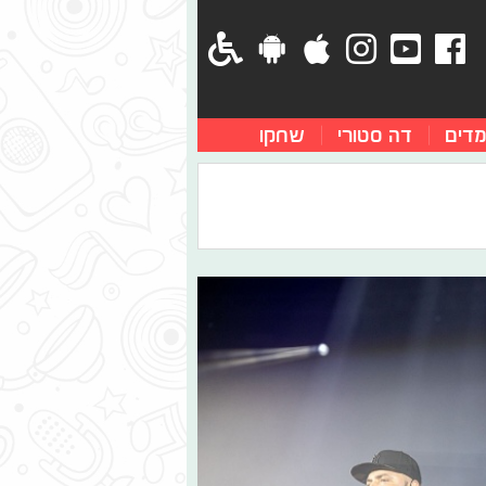
מדים
דה סטורי
שחקו