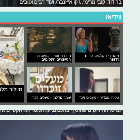
בר דוד, קובי מרימי, ג'קו אייזנברג ועוד רבים וטובים
ווידיאו
מאחורי הקלעים: טירה
חיית החושך - בעקבות
רדופה
הסיפורים הקסומים
סאבלימינל: "בהתחלה לא היה קהל של 
לפני השטח"
טיילור מלכ
סאבלימינל שהביא את ההיפ הופ לארץ, עשה שילובי מוזיקה 
טליה עובדיה - מעלים זיכרון
עומר נודלמן - מעלים זיכרון
בארץ הוציא אתמול אלבו
שלו, שכולל בתוכו שירים שהוקלטו ונכתבו עוד באלבומים הרא
לנו על החידושים שהוסיף באלבום, על המסר ועל הקשיים א