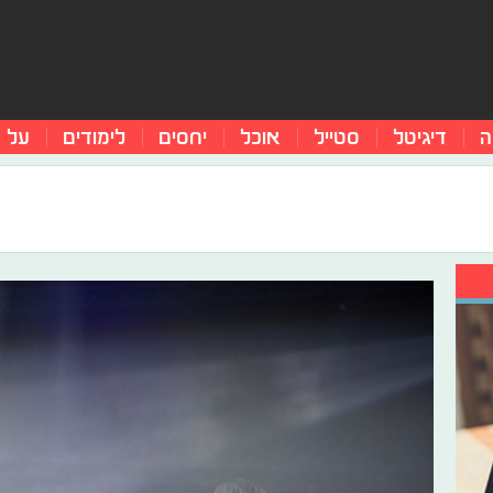
ה
דיגיטל
סטייל
אוכל
יחסים
לימודים
על 