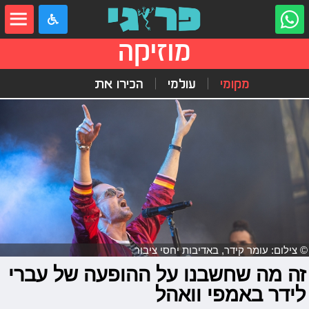
מוזיקה
מקומי
עולמי
הכירו את
© צילום: עומר קידר, באדיבות יחסי ציבור
זה מה שחשבנו על ההופעה של עברי
לידר באמפי וואהל