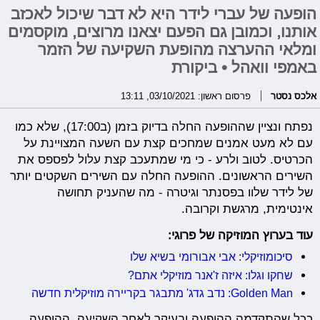
הופעה של עברי לידר היא לא דבר שיכול לאכזב
אותנו, וכמובן גם הפעם יצאנו מרוצים, מוקסמים
ומלאי ההערצה מהופעת השקיעה של הזמר
באמפי וואהל • ביקורת
אלכס נסטר
פרסום ראשון: 03/10/2021, 13:11
נפתח ונציין שההופעה החלה בדיוק בזמן (ב17:00), שלא כמו
עם לא מעט אמנים שמחכים קצת עם השעה המצויינת על
הכרטיס. לטוב ולרע - כי מי שמתעכב קצת עלול לפספס את
השירים הראשונים. ההופעה החלה עם השירים השקטים יותר
של לידר שלוו בפסנתר וגיטרה - מה שהעניק תחושה
אינטימית, מרגשת וקרובה.
עוד בערוץ המוזיקה של פרוגי:
סיכומוזיקלי: אבי אבורומי בשיא שלו
שחקו וגלו: איזה ז'אנר מוזיקלי אתם?
Golden Man: נדב גדג' מתבגר בקריירה מוזיקלית חדשה
ככל שהתקדמה ההופעה ובעיקר לאחר השקיעה, ההופעה