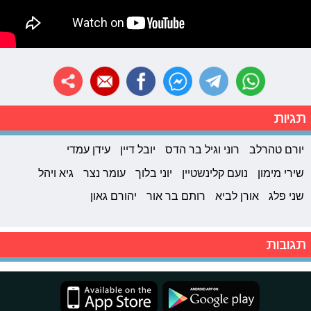
תגיות
יורם טהרלב
רוני וגיל בר הדס
יובל דיין
עידן עמדי
שירי מימון
נועם קלינשטיין
יוני בלוך
עומר נצר
גיא ויהל
שני פלג
אורן לביא
רותם בר אור
יהורם גאון
תגובות