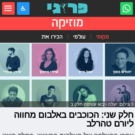
מוזיקה
מקומי
עולמי
הכירו את
© צילום: יעלה ויבוא עטיפה חלק ב
חלק שני: הכוכבים באלבום מחווה
ליורם טהרלב