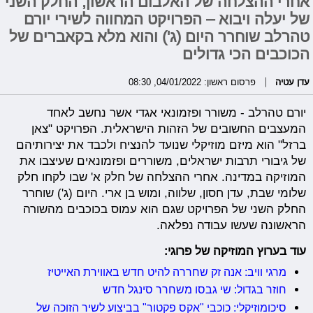
אחרי ההצלחה של האלבום הראשון, החלק השני
של יעלה ויבוא – הפרויקט המחווה לשירי יורם
טהרלב שוחרר היום (ג') והוא מלא בקאברים של
הכוכבים הכי גדולים
עדן עטיה
פרסום ראשון: 04/01/2022, 08:30
יורם טהרלב - משורר ופזמונאי אגדי אשר נחשב לאחד
המעצבים החשובים של הזהות הישראלית. הפרויקט "צאן
ברזל" הוא מיזם מוזיקלי שנועד להנציח ולכבד את יצירותיהם
של גיבורי תרבות ישראלים, משוררים ופזמונאים שעיצבו את
המוזיקה במדינה. אחרי ההצלחה של חלק א' שבו לקחו חלק
שלומי שבת, עדן חסון, שלווה, ומוש בן ארי. היום (ג') שוחרר
החלק השני של הפרויקט שגם הוא עמוס בכוכבים מהשורה
הראשונה שעשו עבודה נפלאה.
עוד בערוץ המוזיקה של פרוגי:
מרגי וויב: אנה זק שחררה להיט חדש באווירת האייטיז
חוזר בגדול: שי גבסו משחרר סינגל חדש
סיכומוזיקלי: כוכבי "אקס פקטור" בביצוע לשיר הזוכה של