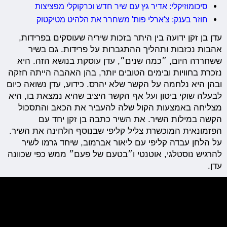
סיכומוזיקלי: אדיר גץ עם שיר חדש וכרקוקלי מפציצות
חוזר בענק: צ'ארלי פות' משחרר את הלהיט מטיקטוק
עדן בן זקן ידועה בין היתר בזכות שיריה שעוסקים בפרידות,
אהבות נכזבות ותהליך ההתגברות על פרידות. גם בשיר
ששחררה היום, ״כמה שנים״, עדן עוסקת בנושא הזה. היא
נזכרת בחוויות ובימים הטובים יותר, בהן האהבה הייתה חזקה
ובהן היא נלחמה על הקשר שלא יהרס. כידוע, עדן נשואה כיום
לבעלה שוקי ביטון ועל אף הקשר היציב שהיא נמצאת בו, היא
מצליחה באמצעות הקול שלה להעביר את הכאב והתסכול
הקשה במילות השיר. את השיר כתבה בן זקן יחד עם
הפזמונאית המוכשרת צליל קליפי שבנוסף הלחינה את השיר.
על הלחן עבדה קליפי עם ליאור אברמוב, שיחד גרמו לשיר
להרגיש נוסטלגי, אוטנטי ו״בטעם של פעם״ ממש כפי שכוונה
עדן.