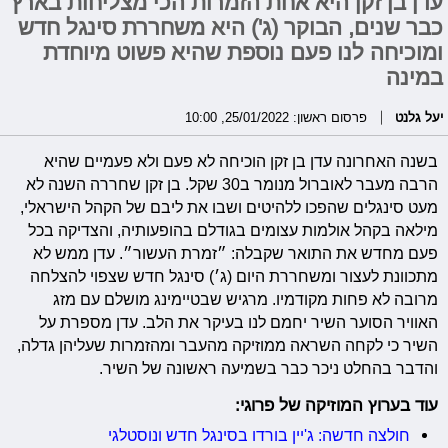
עדן בן זקן היא אחת הזמרות הכי מצליחות בארץ
כבר שנים, הבוקר (ג') היא משחררת סינגל חדש
ומוכיחה לנו פעם נוספת שהיא פשוט מיוחדת
במינה
יעל גלנט
פרסום ראשון: 25/01/2022, 10:00
בשנה האחרונה עדן בן זקן הוכיחה לא פעם ולא פעמיים שהיא
הרבה מעבר לאוברול מנומר ב30 שקל. בן זקן שחררה השנה לא
מעט סינגלים שהפכו ללהיטים ושבו את ליבם של הקהל הישראלי,
מילאה בקהל אולמות עצומים בגודלם בהופעותיה, והצדיקה בכל
פעם מחדש את התואר שקבלה: ״זמרת העשור״. עדן ממש לא
מתכוונת לעצור ומשחררת היום (ג׳) סינגל חדש שצפוי להצלחה
מרובה לא פחות מקודמיו. מרגיש שבטיימינג מושלם עם מזג
האוויר הסוער השיר יחמם לנו בעיקר את הלב. עדן מספרת על
השיר כי לקחה השראה ממוזיקה מהעבר ומהזמרות שעליהן גדלה,
והדבר בהחלט ניכר כבר בשמיעה ראשונה של השיר.
עוד בערוץ המוזיקה של פרוגי:
חולצה חדשה: ג'יין בורדו בסינגל חדש ונוסטלגי