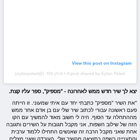
View this post on Instagram
A post shared by Eytan Peled • איתן פלד (@eytanpeled)
יצא לך שיר חדש ממש לאחרונה - "מספיק", ספר עליו קצת.
"את השיר "מספיק" כתבתי יחד עם איתי שמעוני. זו הייתה
פעם ראשונה עבורי לכתוב שיר שלי עם בן אדם אחר ממש
מההתחלה עד הסוף. היה לי חשוב מאוד להמשיך עם הקו
הזה של שילוב השפות, אני מקבל תגובות על השירים ותגובה
אחת שאני מקבל הרבה זה שאנשים התחילו ללמוד ערבית
והתעניינו בשפה כתוצאה מהשיר שלי. העובדה שאני מצליח