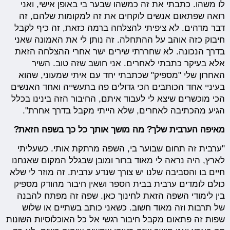
לו משהו. כתבתי את זה כמשהו שבער בי באופן אישי, ואני
רואה שפתאום אנשים לוקחים את זה למקומות שלהם, זה
דבר מדהים. לא ציפיתי להצלחה ברמה כזאת, זה כיף לקבל
חיבוק כזה אוהב על ההתחלה. זה נותן לי את האמונה שאני
בדרך הנכונה. לא שחררתי שירים ישר אחרי ההצלחה הזאת
אלא בעיקר כתבתי לאחרים. אני חושב שזה טוב. השיר
האחרון שלי "מספיק" שכתבתי יחד עם איתי שמעוני, שהוא
בעיניי אחד הכותבים הכי גדולים פה בתעשייה ואחד האנשים
הכי מוכשרים שיצא לי לעבוד איתם, החיבור הזה בינינו בכלל
הגיע מהכתיבה לאחרים, שלא הייתי מקבל בדרך אחרת".
מאיפה הערבית שלך? מה מושך אותך כל כך בשפה הזאת?
"ערבית זה תחום שבוער בי, השפה מרתקת אותי. כשעליתי
לארץ, היה נראה לי מאוד ברור ומובן שבגלל המקום שאנחנו
חיים בו והסביבה שלנו יש צורך שנדע ערבית. זה מוזר לי שלא
כולם לומדים ערבית בבית הספר ושאין חיבור מהודק מספיק
בין לימודי השפה הזאת לחינוך כאן. שפה זה מפתח להבנה
של תרבות וזה מאוד חשוב. כשאני כותב בשתיים או שלוש
שפות זה פתאום מקבל חיבור רגשי אל כל האוכלוסיות השונות