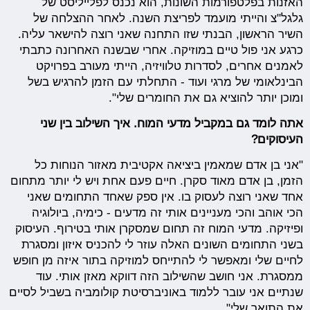
האזנות בפלטפורמות השונות, הוא נכנס לפלייליסט של
גלגל"צ והייתי מועמד לפריצת השנה. לאחר ההצלחה של
השיר הראשון, הבנתי שזו התחנה שאני רוצה להישאר עליה.
כרגע אני פול טיים במוזיקה. אחרי שבשנה האחרונה כתבתי
לאמנים אחרים, לסדרות טלוויזיה, הייתי מעורב בפרויקט
הבינלאומי של מרגי ועוד - התחלתי עם הזמן להרגיש בשל
ומוכן יותר להוציא גם את החומרים שלי".
אתה לומד גם במקביל מדעי המוח. איך השילוב בין שני
העיסוקים?
"אני בן אדם שמאמין ביציאה אקטיבית מאזור הנוחות כל
הזמן, בן אדם מאוד סקרן. חיים פעם אחת ויש לי יותר מתחום
אחד שאני רוצה לעסוק בו. אין ספק שאחד התחומים שאני
הכי אוהב והכי מעניינים אותי זה מדעים - כימיה, ביולוגיה
ופיזיקה. מדעי המוח זה תחום שמסקרן אותי בטירוף. העיסוק
בשני התחומים השונים האלה עוזר לי להכניס איזון ומסגרת
לחיים שלי ומאפשר לי להתייחס למוזיקה בתור איזה מן חופש
ממסגרת. אני חושב שהשילוב הזה דווקא מאזן אותי. עוד
שנתיים אני עובר ללמוד באוניברסיטת קולומביה בשביל לסיים
את התואר שלי".