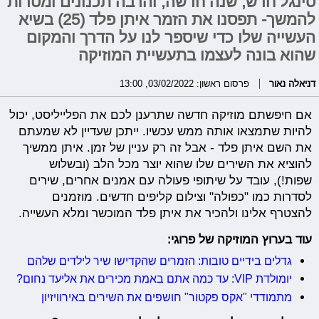
סינגל חדש, שנה חדשה, והרבה תכנונים ומטרות
להמשך- תפסנו את הזמר איתן פלד (25) בשיא
העשייה שלו כדי שיספר לנו על הדרך והמקום
שהוא בונה לעצמו בתעשיית המוזיקה
דניאלה נאור
פרסום ראשון: 03/02/2022, 13:00
אם חיפשתם מוזיקה חדשה שתרענן לכם את הפלייליסט, יכול
להיות שתמצאו אותה ממש עכשיו. ייתכן שעדיין לא שמעתם
את השם איתן פלד - אבל זה רק עניין של זמן. איתן ממשיך
להוציא את השירים שלו שהוא יוצר מכל הלב (ובשלוש
שפות!), עובד על שיתופי פעולה עם אמנים אחרים, שירים
לסדרות כמו "כפולה" וצילום קליפים חדשים. מוזמנים
להצטרף אלינו ולהכיר את איתן פלד המוכשר ומלא העשייה.
עוד בערוץ המוזיקה של פרוגי:
גדלים בידיים טובות: הזמרים שהקדישו שיר לילדים שלהם
יומולדת VIP: עד כמה אתם באמת מכירים את אליעד נחום?
מתמודדי "אקס פקטור" חושפים את השירים באירוויזיון