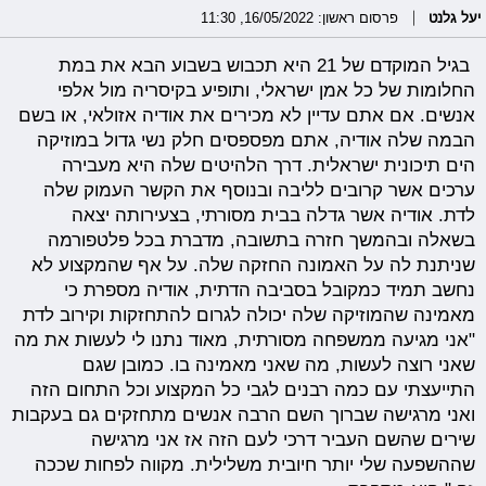
יעל גלנט
פרסום ראשון: 16/05/2022, 11:30
בגיל המוקדם של 21 היא תכבוש בשבוע הבא את במת
החלומות של כל אמן ישראלי, ותופיע בקיסריה מול אלפי
אנשים. אם אתם עדיין לא מכירים את אודיה אזולאי, או בשם
הבמה שלה אודיה, אתם מפספסים חלק נשי גדול במוזיקה
הים תיכונית ישראלית. דרך הלהיטים שלה היא מעבירה
ערכים אשר קרובים לליבה ובנוסף את הקשר העמוק שלה
לדת. אודיה אשר גדלה בבית מסורתי, בצעירותה יצאה
בשאלה ובהמשך חזרה בתשובה, מדברת בכל פלטפורמה
שניתנת לה על האמונה החזקה שלה. על אף שהמקצוע לא
נחשב תמיד כמקובל בסביבה הדתית, אודיה מספרת כי
מאמינה שהמוזיקה שלה יכולה לגרום להתחזקות וקירוב לדת
"אני מגיעה ממשפחה מסורתית, מאוד נתנו לי לעשות את מה
שאני רוצה לעשות, מה שאני מאמינה בו. כמובן שגם
התייעצתי עם כמה רבנים לגבי כל המקצוע וכל התחום הזה
ואני מרגישה שברוך השם הרבה אנשים מתחזקים גם בעקבות
שירים שהשם העביר דרכי לעם הזה אז אני מרגישה
שההשפעה שלי יותר חיובית משלילית. מקווה לפחות שככה