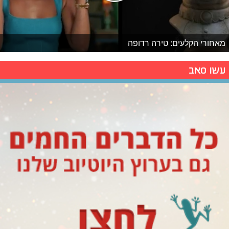
מאחורי הקלעים: טירה רדופה
עשו סאב