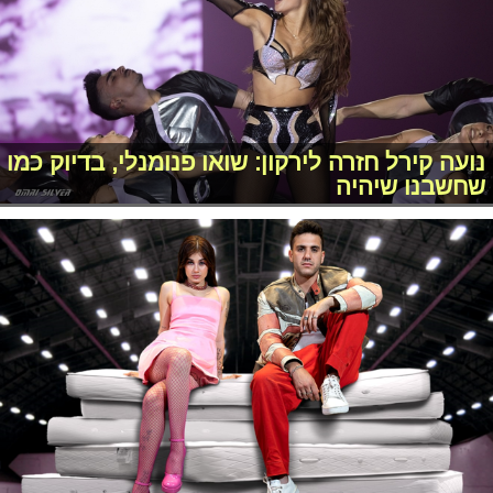
נועה קירל חזרה לירקון: שואו פנומנלי, בדיוק כמו
שחשבנו שיהיה