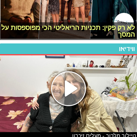
לא רק פקין: תכניות הריאליטי הכי מפוספסות על
המסך
ווידיאו
טיילור מלכוב - מעלים זיכרון