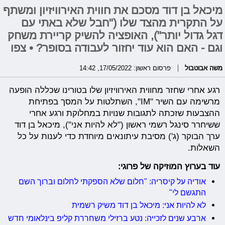
מיכאל בן דוד מסכם את חווית האירוויזיון ומשתף
על התקרית מהצד שלו ("חבל שלא באתי עם
דגל גדול יותר"), האופציה להשיק קריירת משחק
וגם - האם הוא עוד יחזור לעבודה בסופר? • צפו
משה אבוטבול
פרסום ראשון: 17/05/2022, 14:42
רגע אחרי שחזר מחווית האירוויזיון שלו בטורינו שכללה הופעה
מרשימה עם השיר "IM", השתלטות על המסך בפתיחת
ההצבעות שזכתה לתגובות שנויות במחלוקת ורגע אחרי
ששיחרר סינגל רשמי ראשון ("לא להיות אני"), מיכאל בן דוד
ערך הבוקר (ג') מסיבת עיתונאים מיוחדת כדי לענות על כל
השאלות.
עוד בערוץ המוזיקה של פרוגי:
אודיה על קיסריה: "חלום שלא הספקתי לחלום וברוך השם
התגשם לי"
לא להיות אני: מיכאל בן דוד משיק רשמית
ארבע שנים לזכייה: נטע ברזילי משחררת קליפ בינלאומי חדש