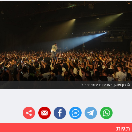
© רון שושן,באדיבות יחסי ציבור
תגיות