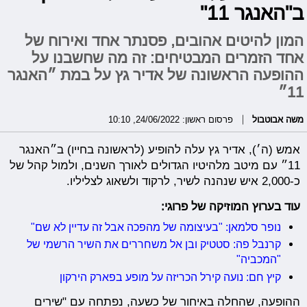
ב"האנגר 11"
המון להיטים אהובים, פסנתר אחד ואירוח של
אחד הזמרים המבטיחים: זה מה שחשבנו על
ההופעה הראשונה של אדיר גץ על במת ״האנגר
11״
משה אבוטבול
פרסום ראשון: 24/06/2022, 10:10
אמש (ה׳), אדיר גץ עלה להופיע (לראשונה בחייו) ב״האנגר
11״ עם מיטב מלהיטיו הגדולים לאורך השנים, ולמול קהל של
כ-2,000 איש שנהנה לשיר, לרקוד ולשאוג לצליליו.
עוד בערוץ המוזיקה של פרוגי:
נופר סלמאן: "בעיצומה של מהפכה אבל זה עדיין לא שם"
קרנבל פה: סטטיק ובן אל משחררים את השיר הרשמי של
"המכביה"
קיץ חם: נועה קירל הכריזה על מופע בפארק הירקון
ההופעה, שהחלה באיחור של כשעה, נפתחה עם "שירים