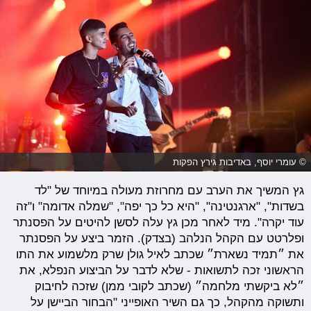
© עומרי יוסף, באדיבות גירץ הפקות
גץ המשיך את הערב עם מחרוזת מעולה במיוחד של "לד
בשדות", "ארגנטינה", "היא כל כך יפה", "שמלה אדומה" ו"זה
עוד יקרה". מיד לאחר מכן גץ עלה לסשן להיטים על הפסנתר
ופלרטט עם הקהל הנלהב (בצדק). הזמר ביצע על הפסנתר
את ״תמיד נשארת״ שכתב לאיל גולן שרק מלשמוע את התו
הראשוני זכה לתשואות - שלא לדבר על הביצוע הנפלא, את
״לא ביקשתי מלחמה״ (שכתב לקובי ממן) שזכה לחיבוק
ותשוקה מהקהל, כך גם השיר האופייני "הבחור הביישן על