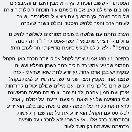
הפסנתר" - ששוב הוכיח כי גץ הוא מבין היוצרים והמבצעים
הטובים שיש לנו כאן. אם חיפשתם עוד הוכחה ליכולות היצירה
של כוכב הערב, גץ המשיך עם ביצוע ל"מיליונרים" שיצר
לעומר אדם והפך ללהיט היסטרי ובולט בשנה שעברה.
הערב נחתם עם שלושה ביצועים מטורפים לשלושה להיטים
גדולים - ״רציתי שתבואי״, עשר-אפס לך״ ו״דירה קטנה
בחיפה״ - לא יכולנו לבקש סיומת מדוייקת יותר לערב הזה!
בקיצור, גץ הוא אמן שצריך לקהל אפילו יותר הכרה כאן והקהל
ההמוני שהגיע אמש רק הוכיח כמה כשרון מופלא ועשייה
ענקית יש בבן אדם אחד. גץ יודע לתת שואו ישראלי - כזה
שמצד אחד מקפיץ ומצד שני מרגש, כזה שיודע לגעת בקהל
עם שירים כל כך מדוייקים, עם מילים שכולם יכולים להזדהות
איתן ועם המון אהבה, לב ונשמה. זו הייתה הפעם הראשונה
שלי בהופעה של גץ ויצאתי מופעם! ידעתי על יכולתיו, אבל
לראות את כל זה על הבמה - פשוט עשה טוב בלב. הוא יודע
לפלרטט עם הקהל, הוא יודע את כל מה שצריך לעשות
ובהתחשב בכל אלו - אי אפשר שלא להכריז על הופעה
מדהימה שעשתה רק חשק לעוד.