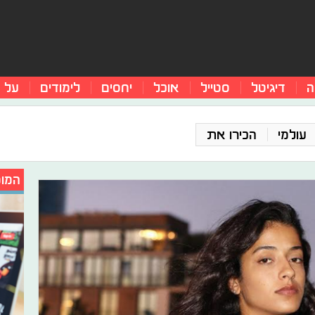
ה
דיגיטל
סטייל
אוכל
יחסים
לימודים
על 
עולמי
הכירו את
המומ