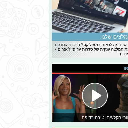
לצים שלנו:
ים מה לראות בנטפליקס? הרכבנו עבורכם
 המלצה ענקית של סדרות על פי ז׳אנרים •
כן)
או
רי הקלעים: טירה רדופה