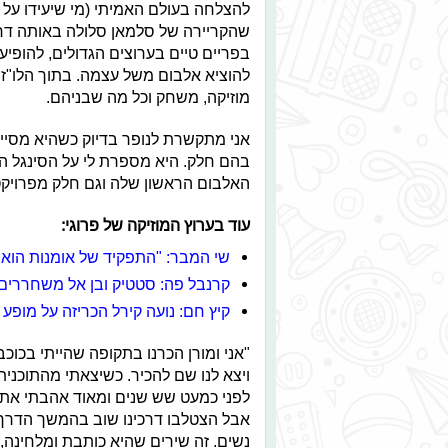
להצלחה בעולם האמיתי (מי שיעידו על כ
שהקריירה של סלמאן סלולה באותה דר
בפריים טיים בערוצים הגדולים, להופיע
להוציא אלבום משל עצמה. בתוך הלו"ז
מוזיקה, משחק וכל מה שבניהם.
אני מתקשרת לנופר בדיוק כשהיא מסי
בהם חלק. היא מספרת לי על הסינגל הא
האלבום הראשון שלה וגם חלק מפרויקט 
עוד בערוץ המוזיקה של פרוגי:
שי המבר: "התפקיד של אומנות הוא ל
קרנבל פה: סטטיק ובן אל משחררים
קיץ חם: נועה קירל הכריזה על מופע 
"אני ומורן הכרנו בתקופה שהייתי בכוכ
ויצא לנו שם להכיר. כשיצאתי מהתוכנית
לפני כמעט שש שנים ומאוד אהבתי את 
אבל הצטלבו דרכינו שוב בהמשך הדרך.
נשים. זה שירים שהיא כותבת ומלחינה,