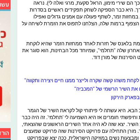
ך הם שירי מימון, הראל סקעת, מרגי ואלה לי). נראה
עשו
ך. היא כבר הספיקה לשחק תפקידים ראשיים בסדרות
 במחזות זמר, לשתף פעולה עם אמנים גדולים ואפילו
 הצפוף ברמות שלה, הצלחנו לתפוס את הזמרת לשיחה על
ימת בלאנס של חזרות לאחד ממחזות הזמר שהיא לוקחת
חרון שלה "תחלמי", שמיוחד מכל הבחינות, הוא סוגר את
הסירנות של מורן דוד.
קחת משהו קשה שקרה ולייצר ממנו חיים ויצירה ותקווה"
 את השיר הרשמי של "המכביה"
בפארק הירקון
ב הבא. היא עשתה לי פיתוחי קול לקראת השיר של הגמר
 וחיפשתי חומרים אז היא השמיעה לי 'תחלמי'. זה היה כבר
השיר. יצא שזה לא היה אחד השירים הראשונים שהוצאתי,
 מורן התחילה עם פרויקט הסירנות שזה פרויקט שמעצים
הורד
 ומבצעות נשים במוזיקה הישראלית. ככה יצא שבפרויקט