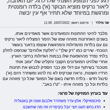
רגע לפני המופע השנתי שלו לרגל יום האהבה,
ליאור נרקיס מוציא הבוקר (א') בלדה רומנטית
ומרגשת במיוחד שלא תתיר אף עין יבשה
שני מילרד
פרסום ראשון: 10/07/2022, 11:00
מלבד להיטי החתונות והמועדונים אשר מאפיינים אותו,
בשנים האחרונות מזוהה שמו של הזמר המצליח ליאור נרקיס
גם עם בלדות מהגדולות והמרגשות שנצפו בז'אנר בעשור
הנוכחי- שירים כמו "רק שלך" ו-"חלקת אלוהים" שנהפכו לחלק
בלתי נפרד מההופעות שלו בבמות הגדולות ברחבי הארץ.
אחרי שלהיט המועדונים הקצבי והקליט שלו "עזוב אותי
מטכנו" בשיתוף עם דולי ופן כבר הספיק לכבוש את תחנות
הרדיו השונות, נראה שנרקיס לא נח לרגע ומשחרר היום (א')
סינגל חדש - בלדה חדשה בשם של המועד שכל כך מזוהה עם
בלדות וכל כך מזוהה איתו - "ט''ו באב".
עוד בערוץ המוזיקה של פרוגי:
סיכומוזיקלי: אלון עדר משחרר אלבום ואנה זק באנגלית
הדג נחש חגגו חצי יובל בקיסריה וזה מה שחשבנו