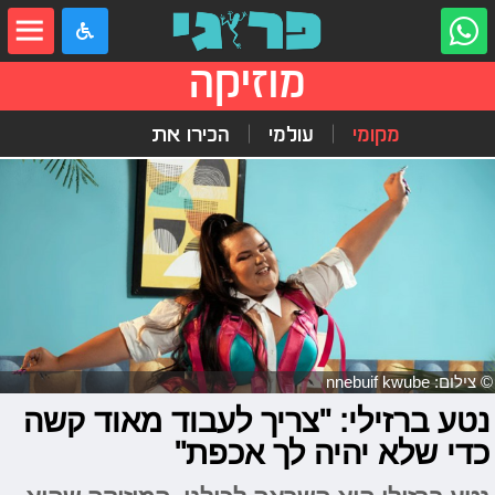
מוזיקה
מקומי
עולמי
הכירו את
© צילום: nnebuif kwube
נטע ברזילי: "צריך לעבוד מאוד קשה
כדי שלא יהיה לך אכפת"