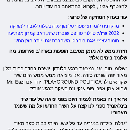
להצטרף אלינו, לקרוא ולהתאהב בה עוד יותר.
עוד בערוץ המוזיקה של פרוגי:
מרקדנית לזמרת: עופרי סלומון על הבשלות לעבור למוזיקה
Vma 2022: טיילור סוויפט שוברת שיא, דאב קמרון מפתיעה
הומור עצמי: אגם בוחבוט משחררת את "יותר חזק מה?"
חזרת ממש לא מזמן מסיבוב הופעות בארה"ב ואירופה. מה
שלומך בימים אלו?
"שלומי טוב. אני נמצאת כרגע בלונדון, יושבת בחדר בבית מלון
מאוד יפה ושותה סודה. אני מוציאה ממש ממש היום שיר
שקוראים לו 'PLAYGROUND POLITICA', יחד עם Mr. Eazi
שהוא אמן אפרו פופ ענקי וזה בעיקר מרגש אותי".
אז איך זה באמת לעמוד היום בפני יציאה של עוד שיר
בינלאומי? ספרי לנו קצת על השיר החדש ועל מה שעומד
מאחוריו
"גדלתי כילדה בניגריה עד גיל שש. הייתי בבית ספר מאוד