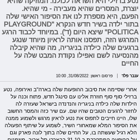
נטע ברזילי היא השראה לכולנו. המוזיקה שהיא
יוצרת, המסרים שהיא מעבירה - מי שהיא.
הפעם, היא מספרת לנו את הסיפור האישי שלה
בתור ילדה בשיר חדש הנקרא "PLAYGROUND
POLITICA" שיצא היום (ד'). במיוחד לכבוד הרגע
המרגש הזה, תפסנו אותה לראיון מיוחד שנגע
ברגעים שלה כילדה בניגריה, מה שהיא קיבלה
מהנסיעה לשם ואפילו נקודת המבט שלה על
החיים
ענבר פלד
פרסום ראשון: 31/08/2022, 10:00
אחרי שסיימה את סיבוב ההופעות שלה בארה"ב ואירופה, נטע
ברזילי סוף סוף חוזרת אלינו עם סינגל חדש, פתוח וכנה על
הילדות שלה כילדה בניגריה והנדנדה בישראל שעזרה לה
לחזור לרגעים הטובים שהיו שם. עם שיר כזה והמסר החשוב
שלו, היינו חייבים לתפוס את נטע לראיון מרגש ולשמוע ממנה
את הסיפור המלא שמאחורי השיר, לשמוע על שיתוף הפעולה
הלא רגיל שעשתה בו, על החיים שלה בתוך לונה פארק וגם
על ההופעה המתקרבת ב-31.10 בבארבי תל אביב. מוזמנים