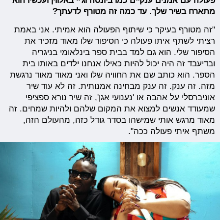
פעולה עם אמנים ענקיים כמו ביונסה וג'יי באלווין ועכשיו הוא
מתארח בשיר שלך. עד כמה זה מטורף לדעתך?
"זה מטורף בעיקר כי שיתוף הפעולה הוא אמיתי. אני באמת
רציתי לשתף איתו פעולה כי הסיפור שלו מאוד מזכיר את
הסיפור שלי. הוא גם למד בבית ספר בינלאומי בניגריה
ובדיעבד זה היה יכול להיות כאילו אנחנו ילדים באותו בית
הספר. הוא כותב שם את החוויה שלו ואני מאוד מאוד נרגשת
מזה. זה ענק. זה ענק מבחינה אמנותית. זה לא עוד שיר
אוניברסלי על אהבה או 'נענועי אגן', זה שיר נורא ספציפי
שמעודד אנשים למצוא את המקום שלהם ולהיות שמחים. זה
מאוד מרגש אותי שמישהו בסדר גודל כזה, מהעולם הזה,
משתף איתי פעולה ככה".