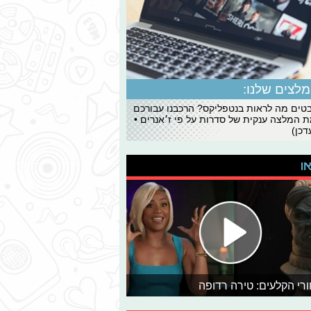
לצים שלנו:
ים מה לראות בנטפליקס? הרכבנו עבורכם
 המלצה ענקית של סדרות על פי ז׳אנרים •
כן)
או
רי הקלעים: טירה רדופה