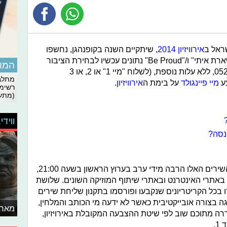
ראל ב
אירוויזיון 2014
, שיתקיים השנה בקופנהגן, נחשפו
הערב (ה'). השירים"Same Heart", "נשארת איתי" ו/"Be Proud" נתונים עכשיו לבחירת הציבור
המומ
לפי הצבעה למספר הטלפון 052/9999200, ללא עלות נוספת, (לשלוח "מיי 1" או 2, או 3
מתלבט
ע
מיי פיינגולד
על בימת ה
אירוויזיון
.
רשימת
(מתעד
ווידי
נסה?
בזמן הקרוב אנחנו הולכים לשמוע את השירים האלו הרבה מידי ערב בערוץ הראשון בשעה 21:00,
 באתרי האינטרנט ובאתרי שיתוף המוזיקה השונים. שלושת
אחר ש-87 שירים עמדו בכל הקריטריונים שנקבעו ופורסמו בתקנון שליחת שירים
ה בצורה אובייקטיבית כאשר לא ידעה מי הכותב והמלחין,
מאחו
רה מתוכם שוב לפי שיטת ההצבעה המקובלת באירויזיון,