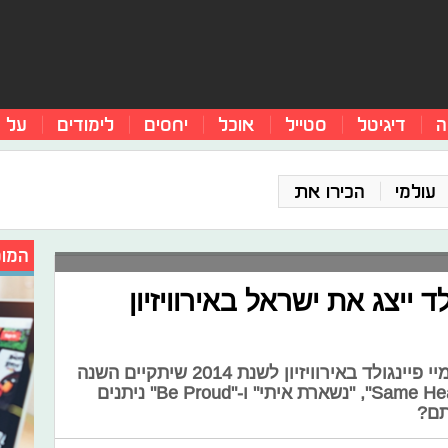
ה
דיגיטל
סטייל
אוכל
יחסים
לימודים
על 
עולמי
הכירו את
המומ
ד ייצג את ישראל באירוויזיון
רק אתם בוחרים - איזה שיר תבצע מיי פיינגולד באירוויזיון לשנת 2014 שיתקיים השנה
בקופנהגן? החל מהיום השירים "Same Heart", "נשארת איתי" ו-"Be Proud" ניתנים
תם?