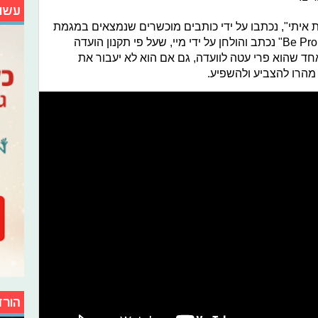
עשו
, "Same Heart" ו"נשארת איתי", נכתבו על ידי כותבים מוכשרים שנמצאים במגמת
עלייה במוזיקה, ואילו השיר השלישי "Be Proud" נכתב והולחן על ידי מיי, שעל פי תקנון הועדה
ד שהוא פרי עטה לוועדה, גם אם הוא לא יעבור את
? מהרו להצביע ולהשפיע.
הורד