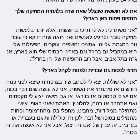
את לא חוששת שבגלל שאת שרה בלועזית המוזיקה שלך
תתפוס פחות כאן בארץ?
"אני משתדלת לא להתרכז בחששות, אלא יותר בלעשות
מוזיקה טובה ולהגיע לאנשים ואני רואה שזה דווקא די עובד
וזה במגמת עלייה, אנשים נחשפים ועוקבים. הפעילות שלי
היא במקביל גם בחו"ל וגם בארץ. הבסיס שלי הוא בארץ, אני
גרה בתל אביב, אבל רוב ההופעות שלי הן בחו"ל".
תרצי לנסות גם עברית ולפנות לקהל בארץ?
"אני לא שוללת, יצא לי לכתוב שיר בצרפתית שיצא לפני כמה
חודשים אז פיתחתי את השפות. אני לא עושה שום דבר בכוח,
אם יש לי טקסטים אז בוודאי, או אם מישהו יציע לי טקסטים
ואני אתחבר אז בטח, לחלוטין. האמת שאני באופן אישי
מתחילה ממלודיות, מהביט, מהפלייבק ומההרמוניה ופחות
מהמילים בסופו של דבר. לכן זה יכול להיות גם בעברית או
בערבית. זה עניין של 'אם זה ייצא', אבל אני לא אעשה את זה
בכוח".