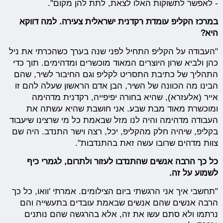
- לאפשר לתשוקות האלו לצאת, לתת להן מקום".
במרכז הקליפ עומדת רקדנית ישראלית צעירה. למה דווקא
היא?
"העבודה על הקליפ התחיל לפני שנה בערך כשהכרתי את ניל
כהן ולביא שרון היוצרים המאוד מוכשרים ומדהימים. תוך כדי
התהליך של כתיבת התסריט לקליפ וגם החיבור לשיר, שהם
הבינו מה הכוונה של השיר, הבן אדם הראשון שעלה להם זו
אייר (אלעזרא), שהיא בחורה יפיפייה, רקדנית מדהימה
ומוכשרת מאוד מבת שבע. אני חושבת שהיא עשתה את
העבודה מדהימה והיה לנו מזל שבאמת כל מי שרצינו שיעבוד
בקליפ, שיהיה חלק מהקליפ, יכל, רצה וישר התנדב. היה שם
צוות מדהים שרובו עשה זאת בהתנדבות".
כל כך הרבה אנשים שהתנדבו לעזור ולתרום, לגמרי כיף
לשמוע על זה.
"תחשבי איך אני הרגשתי ביום הצילומים. אמרתי 'וואו, כל כך
הרבה אנשים שהם אנשים שבאמת עובדים בתעשייה והם
נרתמו ולא סתם עשו את זה, אלא בהרגשה שהם נותנים