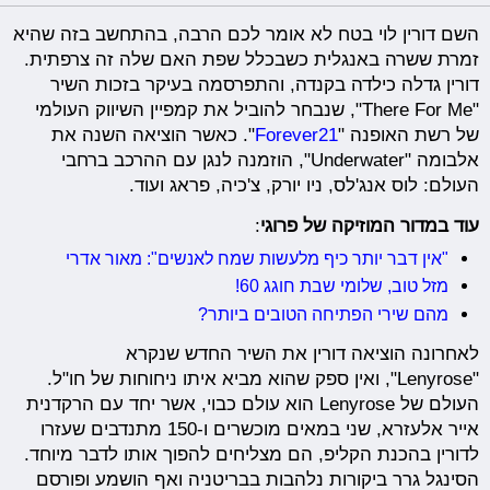
השם דורין לוי בטח לא אומר לכם הרבה, בהתחשב בזה שהיא
זמרת ששרה באנגלית כשבכלל שפת האם שלה זה צרפתית.
דורין גדלה כילדה בקנדה, והתפרסמה בעיקר בזכות השיר
"There For Me", שנבחר להוביל את קמפיין השיווק העולמי
של רשת האופנה "
Forever21
". כאשר הוציאה השנה את
אלבומה "Underwater", הוזמנה לנגן עם ההרכב ברחבי
העולם: לוס אנג'לס, ניו יורק, צ'כיה, פראג ועוד.
עוד במדור המוזיקה של פרוגי
:
"אין דבר יותר כיף מלעשות שמח לאנשים": מאור אדרי
מזל טוב, שלומי שבת חוגג 60!
מהם שירי הפתיחה הטובים ביותר?
לאחרונה הוציאה דורין את השיר החדש שנקרא
"Lenyrose", ואין ספק שהוא מביא איתו ניחוחות של חו"ל.
העולם של Lenyrose הוא עולם כבוי, אשר יחד עם הרקדנית
אייר אלעזרא, שני במאים מוכשרים ו-150 מתנדבים שעזרו
לדורין בהכנת הקליפ, הם מצליחים להפוך אותו לדבר מיוחד.
הסינגל גרר ביקורות נלהבות בבריטניה ואף הושמע ופורסם