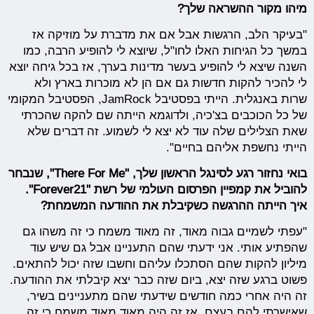
מיהו מקור ההשראה שלך?
"בעיקר הלב, הרגשות אבל אם את מדברת על מוזיקה אז
במשך כל הגיחות האלו לחו"ל, שיוצא לי להופיע הרבה, כמו
השנה שיצא לי להופיע בעשר מדינות בערך, אז בכל גיחה יוצא
לי להכיר להקות חדשות גם אם הן לא מוכרות בארץ ולא
שרות באנגלית. הייתי בפסטיבל JamRock, הפסטיבל המקומי
של כל הכוכבים בצ'כיה, ולדוגמא הייתה שם להקה שהכרתי
שאת הצלילים שלה עוד לא יצא לי לשמוע. זה דברים שלא
הייתי נחשפת אליהם בחיים".
בואי נחזור רגע לסינגל הראשון שלך, "There For Me", שנבחר
להוביל את קמפיין הפרסום העולמי של רשת "Forever21".
איך הייתה ההרגשה כשקיבלת את ההודעה המשמחת?
"עפתי לשמיים גבוה מאוד, זה מאוד משמח כי זה משהו גם
שהפתיע אותי. אני ידעתי שהם התעניינו אבל גם שיש עוד
מיליון להקות שהם הסתכלו עליהם וחשבו שזה יכול להתאים.
פשוט ברגע שזה יצא, ביום שזה כבר יצא קיבלתי את ההודעה.
זה היה אחרי כמה חודשים שידעתי שהם מתעניינים בשיר,
שאישרתי להם בעצם, אז זה היה מאוד מאוד משמח כי זה