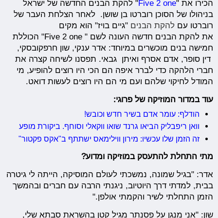
הכירו את "
Five 2 one
" להקת הבנים החדשה של ישראל
בניהולו של הסוכן רוברטו בן שושן. לאחר הצלחת העבר של
רוברטו עם
להקת הבנים
"גיים בויז" הוא מקים
את להקת הבנים חדשה העונה לשם " Five 2 one" הכוללת
חמישה בנים מוכשרים במיוחד: אדר ענקי, שון חרפקובסקי,
דין סופר, אדם אסרף ואיתן גבאי. תפסנו לשיחה קצרה את
חברי הלהקה כדי לברר איפה הם הכי היו רוצים להופיע, מי
המודל לחיקוי שלהם ועם מי הם היו רוצים לעשות דואט.
עוד במדור המוזיקה של פרוגי:
הודלף: עומר אדם בשיר חדש וכובש!
וואן ריפבליק הביאו גרנד שואו ווקאלי וסוחף. ביקורת מופע
זה הזמן שלו עכשיו: מירון ווילימאס ישתתף ב"אקס פקטור"
מתי התחלת להתעסק במוזיקה ומדוע?
אדר:
"בגיל שמונה, נמשכתי לעולם המוסיקה, הייתה לי גיטרה
בבית, למדתי דרך היוטיוב, ניגנתי הרבה עם חברים ובהמשך
הזמן התחלתי לשיר והקמתי אולפן."
שון:
"אני מנגן על פסנתר מגיל קטן בהשראת סבתא שלי,