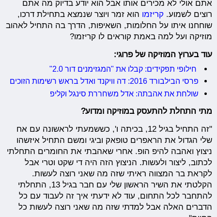
אתם אולי לא מכירים אותו אבל הוא יודע בדיוק מה אתם
רוצים לשמוע.
קריזמו
הוא זמר ויוצר שנמצא בתחילת דרכו,
שוחחנו איתו על החלומות, השאיפות, הדרך בה התחיל לאהוב
מוזיקה ועל למה באמת קוראים לו קריזמו?
עוד בערוץ המוזיקה של פרוגי:
חילופי תפקידים: קבלו את "המגזימנים דור 2.0"
פרסי הבילבורד 2016: דה וויקנד ואדל בראש רשימות הזוכים
שולחת את אהבתה: אדל משחררת סינגל וקליפ
מתי התחלת להתעסק במוזיקה ומדוע?
"זה התחיל בגיל 12, בכיתה ו', כששמעתי לראשונה עם אח
שלי הגדול את הראפרים טופאק וביגי ומשם התחיל איזשהו
ניצוץ ואהבה להיפ הופ. אחרי שאהבתי את החומרים התחלתי
לכתוב, ליצור ולעשות. הניצוץ הזה היה די שקט וטרי אבל
לקראת בר המצווה ראיתי שזה מה שאני רוצה לעשות.
הקלטתי את השיר הראשון שלי עם חבר בגיל 13, התחלתי
להתחבר לכל התחום, עוד לא ידעתי איך זה לעבוד עם כל
הדברים האלה אבל למדתי שזה מה שאני רוצה לעשות כל