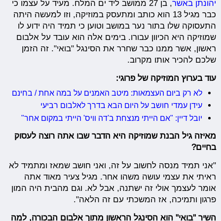
יהונתן באשר
, בן 27 ממושב ליד ים המלח. מעיד על עצמו כי
כבר מגיל 13 הוא כותב ומתעסק במוזיקה, וזו למעשה היתה
התעסוקה שלו בתור נער במושב וטוען כי תמיד היה ידוע לו
שמוזיקה היא הכיוון עבורו. בימים אלה הוא עובד על אלבום
ראשון, אשר ממנו כבר שחרר את הסינגל "בואי". זה הזמן
שלכם להכיר אותו מקרוב.
עוד בערוץ המוזיקה של פרוגי:
לא רק ביום העצמאות: מיטב האמנים על במה אחת / בחינם
עידן עמדי חושב על היום הבא בדרך לאלבום רביעי
יובל דיין: "אם הייתי מנצחת ב'דה וויס' הייתי במקום אחר"
מאיזה גיל הבנת שמוזיקה היא הדבר שבו אתה רוצה לעסוק
בחיים?
"אני תמיד מנסה לחשוב על זה, ואני חושב שמאז ומתמיד לא
ראיתי את עצמי עושה משהו אחר. מגיל צעיר מאוד אתה
אומר לעצמך אולי זה ישתנה, אבל לא. וגם מהבית היה המון
פרגון ותמיכה, אז המשכתי עם זה הלאה".
השיר "בואי" הוא הסינגל הראשון מתוך אלבום הבכורה, למה