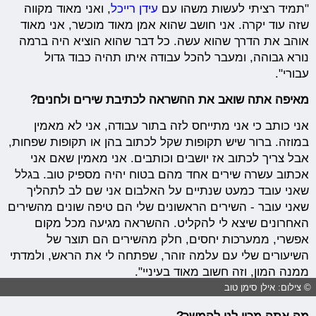
"תמיד רציתי לעשות משהו עם
עידן רייכל
, ואני מאוד מקווה
שזה עוד יקרה. אני חושב שהוא אמן מאוד מוכשר, אני מאוד
אוהב את הדרך שהוא עשה. כל דבר שהוא הוציא היה ברמה
נורא גבוהה, ומעבר להכל עבודה איתו תהיה כבוד גדול
עבורי".
מאיפה אתה שואב את ההשראה לכתיבת שירים ולחנים?
אני כותב כי אני מתייחס לזה בתור עבודה, אני לא מאמין
במוזה. ברור שיש תקופות שקל לכתוב בהן או תקופות שפחות,
אבל צריך לכתוב אז יושבים וכותבים. אני מאמין שאם אני
אכתוב עשרה שירים אחד מהם בטוח יהיה מספיק טוב. בגלל
שאני עובד כמעט שנתיים על האלבום אני שם לב לתהליך
שאני עובר - השירים הראשונים שלי הם טיפה שונים מהשירים
האחרונים שיצא לי להקליט. ההשראה מגיעה מכל מקום
אפשרי, ממערכות יחסים, חלק מהשירים הם תוצר של
השיעורים שלי עם עלמה זוהר, שפתחה לי את הראש, ולמדתי
ממנה המון, וזה חשוב מאוד בעיניי".
© צילום: אילן סימן טוב