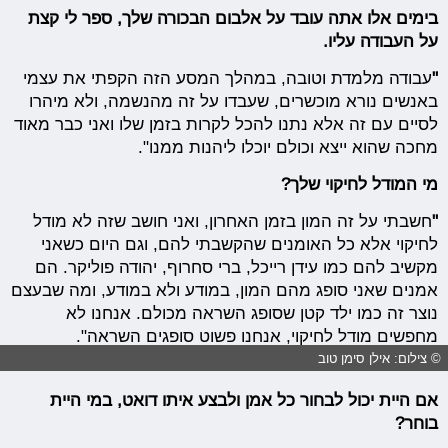
בימים אלו אתה עובד על אלבום הבכורה שלך, ספר לי קצת
על העבודה עליו.
"
עבודה מלמדת וטובה, במהלך המסע הזה הקפתי את עצמי
באנשים נורא מוכשרים, שעבדו על זה מהנשמה, ולא מיהרו
לסיים עם זה אלא נתנו להכל לקרות בזמן שלו ואני כבר מאוד
מחכה שהוא ייצא וכולם יוכלו ליהנות ממנו".
מי המודל לחיקוי שלך?
"
חשבתי על זה המון בזמן האחרון, ואני חושב שזה לא מודל
לחיקוי אלא כל האומנים שהקשבתי להם, וגם היום כשאני
מקשיב להם כמו עידן רייכל, ברי סחרוף, יהודה פוליקר. הם
אמנים שאני סופג מהם המון, במודע ולא במודע, ומה שבעצם
נוצר זה כמו ילד קטן שסופג השראה מכולם. אנחנו לא
מחפשים מודל לחיקוי, אנחנו פשוט סופגים השראה".
© צילום: אילן סימן טוב
אם היית יכול לבחור כל אמן ולבצע איתו דואט, במי היית
בוחר?